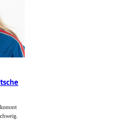
utsche
n kommt
chweig.