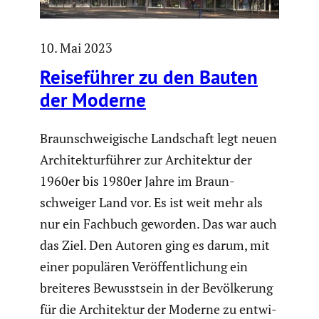
10. Mai 2023
Reise­führer zu den Bauten
der Moderne
Braun­schwei­gi­sche Landschaft legt neuen
Archi­tek­tur­führer zur Archi­tektur der
1960er bis 1980er Jahre im Braun­
schweiger Land vor. Es ist weit mehr als
nur ein Fachbuch geworden. Das war auch
das Ziel. Den Autoren ging es darum, mit
einer populären Veröf­fent­li­chung ein
breiteres Bewusst­sein in der Bevöl­ke­rung
für die Archi­tektur der Moderne zu entwi­