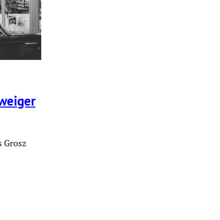
hweiger
s Grosz