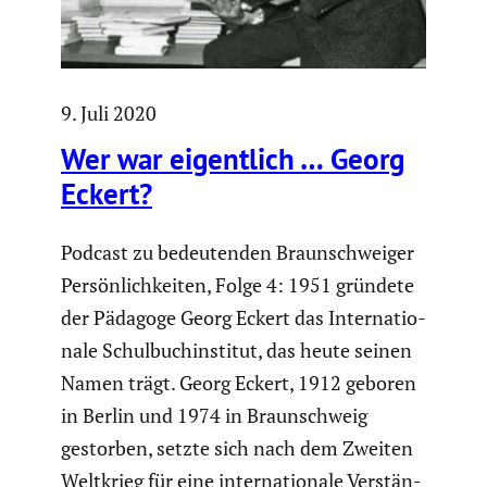
9. Juli 2020
Wer war eigent­lich … Georg
Eckert?
Podcast zu bedeu­tenden Braun­schweiger
Persön­lich­keiten, Folge 4: 1951 gründete
der Pädagoge Georg Eckert das Inter­na­tio­
nale Schul­buch­in­stitut, das heute seinen
Namen trägt. Georg Eckert, 1912 geboren
in Berlin und 1974 in Braun­schweig
gestorben, setzte sich nach dem Zweiten
Weltkrieg für eine inter­na­tio­nale Verstän­