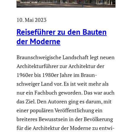
10. Mai 2023
Reise­führer zu den Bauten
der Moderne
Braun­schwei­gi­sche Landschaft legt neuen
Archi­tek­tur­führer zur Archi­tektur der
1960er bis 1980er Jahre im Braun­
schweiger Land vor. Es ist weit mehr als
nur ein Fachbuch geworden. Das war auch
das Ziel. Den Autoren ging es darum, mit
einer populären Veröf­fent­li­chung ein
breiteres Bewusst­sein in der Bevöl­ke­rung
für die Archi­tektur der Moderne zu entwi­