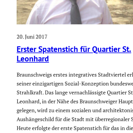
20. Juni 2017
Erster Spaten­stich für Quartier St.
Leonhard
Braun­schweigs erstes integra­tives Stadt­viertel e
seiner einzig­ar­tigen Sozial-Konzep­tion bundes­w
Strahl­kraft. Das lange vernach­läs­sigte Quartier St
Leonhard, in der Nähe des Braun­schweiger Haupt
gelegen, wird zu einem sozialen und archi­tek­to­ni
Aushän­ge­schild für die Stadt mit überre­gio­naler S
Heute erfolgte der erste Spaten­stich für das in di