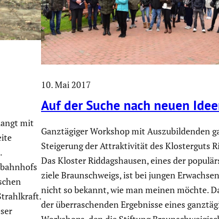
10. Mai 2017
Auf der Suche nach neuen Ide
rlangt mit
Ganztä­giger Workshop mit Auszu­bil­denden g
eite
Steige­rung der Attrak­ti­vität des Kloster­guts 
.
Das Kloster Riddags­hausen, eines der populär
­bahn­hofs
ziele Braun­schweigs, ist bei jungen Erwach­s
­schen
nicht so bekannt, wie man meinen möchte. Da
trahl­kraft.
der überra­schenden Ergeb­nisse eines ganztä­
eser