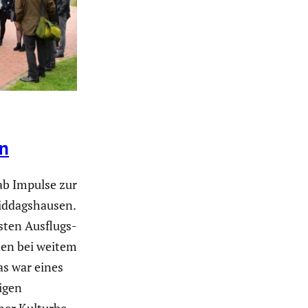
en
ab Impulse zur
Riddags­hausen.
sten Ausflugs­
enen bei weitem
s war eines
gigen