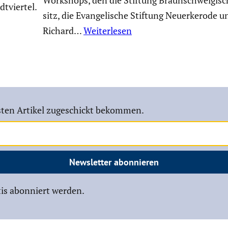
Workshops, den die Stiftung Braun­schwei­gi­sc
t­viertel.
sitz, die Evange­li­sche Stiftung Neuerke­rode u
Richard…
Weiterlesen
ten Artikel zugeschickt bekommen.
Newsletter abonnieren
is abonniert werden.