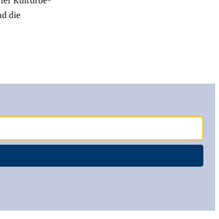
her Kultur­be­
nd die