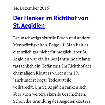
14. Dezember 2015
Der Henker im Richthof von
St. Aegidien
Braun­schweigs skurrile Ecken und andere
Merkwür­dig­keiten, Folge 11. Man hält es
eigent­lich gar nicht für möglich, aber St.
Aegidien war ein halbes Jahrhun­dert lang
tatsäch­lich ein Gefängnis. Im Richthof des
ehema­ligen Klosters wurden im 19.
Jahrhun­dert sogar Todes­ur­teile
vollstreckt. Um St. Aegidien ranken sich
aber auch weitere skurrile Geschichten.
Schon die Gründung des Aegidi­en­klos­ters