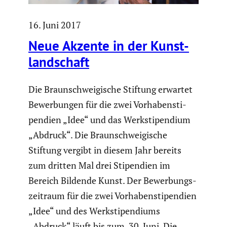
16. Juni 2017
Neue Akzente in der Kunst­
land­schaft
Die Braun­schwei­gi­sche Stiftung erwartet
Bewer­bungen für die zwei Vorha­ben­sti­
pen­dien „Idee“ und das Werksti­pen­dium
„Abdruck“. Die Braun­schwei­gi­sche
Stiftung vergibt in diesem Jahr bereits
zum dritten Mal drei Stipen­dien im
Bereich Bildende Kunst. Der Bewer­bungs­
zeit­raum für die zwei Vorha­ben­sti­pen­dien
„Idee“ und des Werksti­pen­diums
„Abdruck“ läuft bis zum 30. Juni. Die