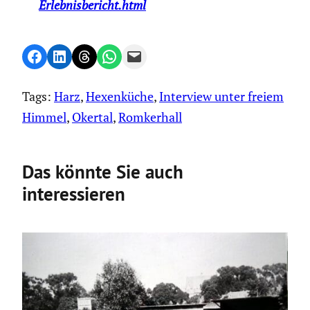
Erlebnisbericht.html
Share on Facebook
Share on LinkedIn
Share on Threads
Share on WhatsApp
Email this Page
Tags:
Harz
, 
Hexenküche
, 
Interview unter freiem
Himmel
, 
Okertal
, 
Romkerhall
Das könnte Sie auch
interessieren