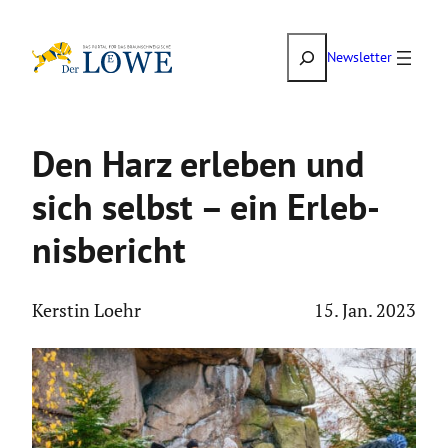
Zum
Suchen
Inhalt
Newsletter
springen
Den Harz erleben und
sich selbst – ein Erleb­
nis­be­richt
Kerstin Loehr
15. Jan. 2023