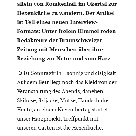
allein von Romker­hall im Okertal zur
Hexen­küche zu wandern. Der Artikel
ist Teil eines neuen Interview-
Formats: Unter freiem Himmel reden
Redak­teure der Braun­schweiger
Zeitung mit Menschen über ihre
Beziehung zur Natur und zum Harz.
Es ist Sonntag­früh – sonnig und eisig kalt.
Auf dem Bett liegt noch das Kleid von der
Veran­stal­tung des Abends, daneben
Skihose, Skijacke, Mütze, Handschuhe.
Heute, an einem Novem­bertag startet
unser Harzpro­jekt. Treff­punkt mit
unseren Gästen ist die Hexen­küche.