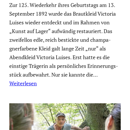
Zur 125. Wieder­kehr ihres Geburts­tags am 13.
September 1892 wurde das Braut­kleid Victoria
Luises wieder entdeckt und im Rahmen von
„Kunst auf Lager“ aufwändig restau­riert. Das
zweifellos edle, reich bestickte und champa­
gner­far­bene Kleid galt lange Zeit „nur“ als
Abend­kleid Victoria Luises. Erst hatte es die
einstige Trägerin als persön­li­ches Erinne­rungs­
stück aufbe­wahrt. Nur sie kannte die…
Weiterlesen