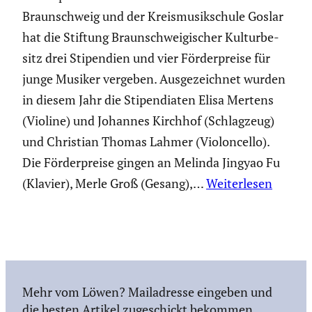
Braun­schweig und der Kreis­mu­sik­schule Goslar
hat die Stiftung Braun­schwei­gi­scher Kultur­be­
sitz drei Stipen­dien und vier Förder­preise für
junge Musiker vergeben. Ausge­zeichnet wurden
in diesem Jahr die Stipen­diaten Elisa Mertens
(Violine) und Johannes Kirchhof (Schlag­zeug)
und Christian Thomas Lahmer (Violon­cello).
Die Förder­preise gingen an Melinda Jingyao Fu
(Klavier), Merle Groß (Gesang),…
Weiterlesen
Mehr vom Löwen? Mailadresse eingeben und
die besten Artikel zugeschickt bekommen.