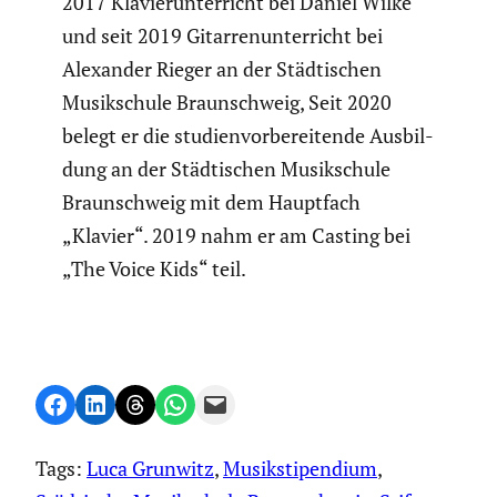
2017 Klavier­un­ter­richt bei Daniel Wilke
und seit 2019 Gitar­ren­un­ter­richt bei
Alexander Rieger an der Städti­schen
Musik­schule Braun­schweig, Seit 2020
belegt er die studi­en­vor­be­rei­tende Ausbil­
dung an der Städti­schen Musik­schule
Braun­schweig mit dem Hauptfach
„Klavier“. 2019 nahm er am Casting bei
„The Voice Kids“ teil.
Share on Facebook
Share on LinkedIn
Share on Threads
Share on WhatsApp
Email this Page
Tags:
Luca Grunwitz
, 
Musikstipendium
, 