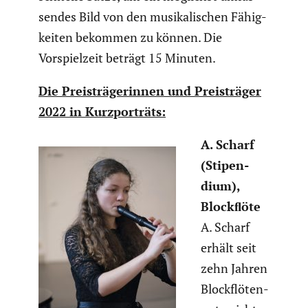
sendes Bild von den musika­li­schen Fähig­
keiten bekommen zu können. Die
Vorspiel­zeit beträgt 15 Minuten.
Die Preis­trä­ge­rinnen und Preis­träger
2022 in Kurzpor­träts:
A. Scharf
(Stipen­
dium),
Blockﬂöte
A. Scharf
erhält seit
zehn Jahren
Block­flö­ten­