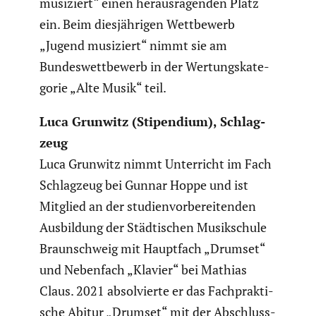
musiziert“ einen heraus­ra­genden Platz
ein. Beim diesjäh­rigen Wettbe­werb
„Jugend musiziert“ nimmt sie am
Bundes­wett­be­werb in der Wertungs­ka­te­
gorie „Alte Musik“ teil.
Luca Grunwitz (Stipen­dium), Schlag­
zeug
Luca Grunwitz nimmt Unter­richt im Fach
Schlag­zeug bei Gunnar Hoppe und ist
Mitglied an der studi­en­vor­be­rei­tenden
Ausbil­dung der Städti­schen Musik­schule
Braun­schweig mit Hauptfach „Drumset“
und Nebenfach „Klavier“ bei Mathias
Claus. 2021 absol­vierte er das Fachprak­ti­
sche Abitur „Drumset“ mit der Abschluss­