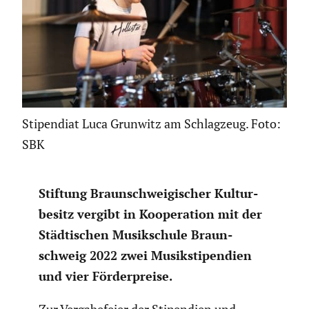
Stipendiat Luca Grunwitz am Schlagzeug. Foto:
SBK
Stiftung Braun­schwei­gi­scher Kultur­
be­sitz vergibt in Koope­ra­tion mit der
Städti­schen Musik­schule Braun­
schweig 2022 zwei Musik­sti­pen­dien
und vier Förder­preise.
Zur Verga­be­feier der Stipen­dien und