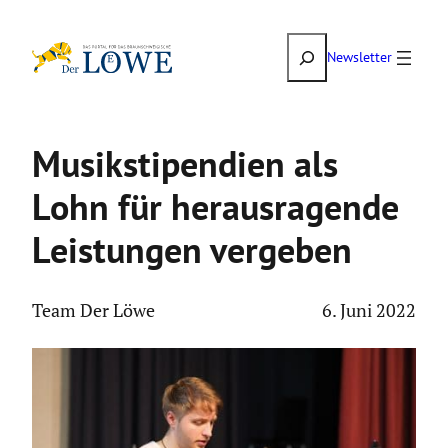
Zum
Suchen
Inhalt
Newsletter
springen
Musik­sti­pen­dien als
Lohn für heraus­ra­gende
Leistungen vergeben
Team Der Löwe
6. Juni 2022