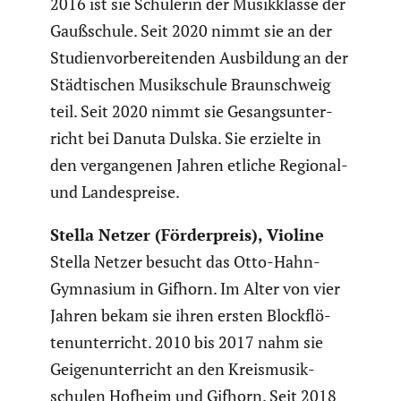
2016 ist sie Schülerin der Musik­klasse der
Gaußschule. Seit 2020 nimmt sie an der
Studi­en­vor­be­rei­tenden Ausbil­dung an der
Städti­schen Musik­schule Braun­schweig
teil. Seit 2020 nimmt sie Gesangs­un­ter­
richt bei Danuta Dulska. Sie erzielte in
den vergan­genen Jahren etliche Regional-
und Landes­preise.
Stella Netzer (Förder­preis), Violine
Stella Netzer besucht das Otto-Hahn-
Gymnasium in Gifhorn. Im Alter von vier
Jahren bekam sie ihren ersten Block­flö­
ten­un­ter­richt. 2010 bis 2017 nahm sie
Geigen­un­ter­richt an den Kreis­mu­sik­
schulen Hofheim und Gifhorn. Seit 2018