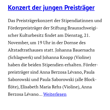
Konzert der jungen Preis­träger
Das Preis­trä­ger­kon­zert der Stipen­dia­tinnen und
Förder­preis­träger der Stiftung Braun­schwei­gi­
scher Kultur­be­sitz findet am Dienstag, 21.
November, um 19 Uhr in der Dornse des
Altstadt­rat­hauses statt. Johanna Bauer­sachs
(Schlag­werk) und Johanna Knopp (Violine)
haben die beiden Stipen­dien erhalten. Förder­
preis­träger sind Anna Berzosa Lévano, Paula
Saborowski und Paula Saborowski (alle Block­
flöte), Elisabeth Maria Rehs (Violine), Anna
Berzosa Lévano…
Weiterlesen