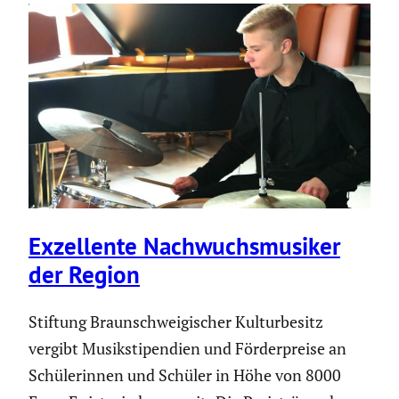
Exzel­lente Nachwuchs­mu­siker
der Region
Stiftung Braun­schwei­gi­scher Kultur­be­sitz
vergibt Musik­sti­pen­dien und Förder­preise an
Schüle­rinnen und Schüler in Höhe von 8000