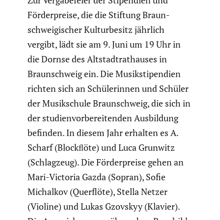
Förder­preise, die die Stiftung Braun­
schwei­gi­scher Kultur­be­sitz jährlich
vergibt, lädt sie am 9. Juni um 19 Uhr in
die Dornse des Altstadt­rat­hauses in
Braun­schweig ein. Die Musik­sti­pen­dien
richten sich an Schüle­rinnen und Schüler
der Musik­schule Braun­schweig, die sich in
der studi­en­vor­be­rei­tenden Ausbil­dung
befinden. In diesem Jahr erhalten es A.
Scharf (Blockﬂöte) und Luca Grunwitz
(Schlag­zeug). Die Förder­preise gehen an
Mari-Victoria Gazda (Sopran), Sofie
Michalkov (Querflöte), Stella Netzer
(Violine) und Lukas Gzovskyy (Klavier).