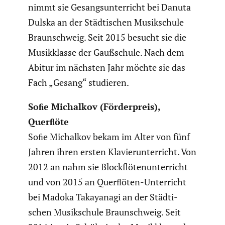
nimmt sie Gesangs­un­ter­richt bei Danuta
Dulska an der Städti­schen Musik­schule
Braun­schweig. Seit 2015 besucht sie die
Musik­klasse der Gaußschule. Nach dem
Abitur im nächsten Jahr möchte sie das
Fach „Gesang“ studieren.
Soﬁe Michalkov (Förder­preis),
Querﬂöte
Soﬁe Michalkov bekam im Alter von fünf
Jahren ihren ersten Klavier­un­ter­richt. Von
2012 an nahm sie Block­flö­ten­un­ter­richt
und von 2015 an Querﬂöten-Unter­richt
bei Madoka Takaya­nagi an der Städti­
schen Musik­schule Braun­schweig. Seit