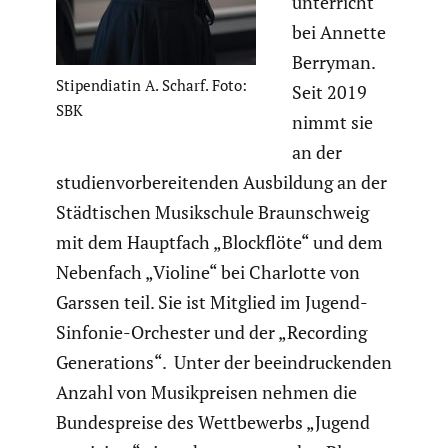
un­ter­richt
bei Annette
Berryman.
Stipen­diatin A. Scharf. Foto:
Seit 2019
SBK
nimmt sie
an der
studi­en­vor­be­rei­tenden Ausbil­dung an der
Städti­schen Musik­schule Braun­schweig
mit dem Hauptfach „Block­flöte“ und dem
Nebenfach „Violine“ bei Charlotte von
Garssen teil. Sie ist Mitglied im Jugend-
Sinfonie-Orchester und der „Recording
Genera­tions“. Unter der beein­dru­ckenden
Anzahl von Musik­preisen nehmen die
Bundes­preise des Wettbe­werbs „Jugend