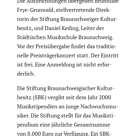
Die Auszeich­nungen übergeben Brunhilde
Frye-Grunwald, stell­ver­tre­tende Direk­
torin der Stiftung Braun­schweiger Kultur­
be­sitz, und Daniel Keding, Leiter der
Städti­schen Musik­schule Braun­schweig.
Vor der Preis­über­gabe findet das tradi­tio­
nelle Preis­trä­ger­kon­zert statt. Der Eintritt
ist frei. Eine Anmeldung ist nicht erfor­
der­lich.
Die Stiftung Braun­schwei­gi­scher Kultur­
be­sitz (SBK) vergibt seit dem Jahr 2000
Musik­sti­pen­dien an junge Nachwuchs­mu­
siker. Die Stiftung stellt für das Musik­sti­
pen­dium eine jährliche Gesamt­summe
von 8.000 Euro zur Verfügung. Ein SBK-