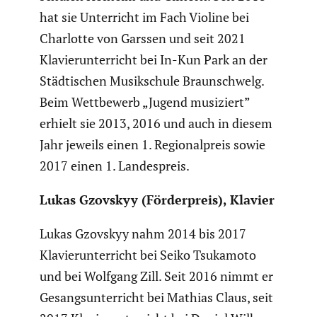
hat sie Unter­richt im Fach Violine bei
Charlotte von Garssen und seit 2021
Klavier­un­ter­richt bei In-Kun Park an der
Städti­schen Musik­schule Braun­schwelg.
Beim Wettbe­werb „Jugend musiziert”
erhielt sie 2013, 2016 und auch in diesem
Jahr jeweils einen 1. Regio­nal­preis sowie
2017 einen 1. Landes­preis.
Lukas Gzovskyy (Förder­preis), Klavier
Lukas Gzovskyy nahm 2014 bis 2017
Klavier­un­ter­richt bei Seiko Tsukamoto
und bei Wolfgang Zill. Seit 2016 nimmt er
Gesangs­un­ter­richt bei Mathias Claus, seit