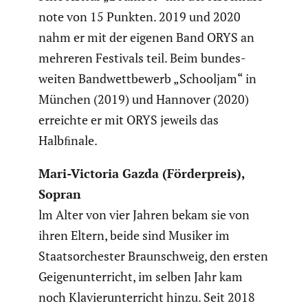
note von 15 Punkten. 2019 und 2020
nahm er mit der eigenen Band ORYS an
mehreren Festivals teil. Beim bundes­
weiten Bandwett­be­werb „Schooljam“ in
München (2019) und Hannover (2020)
erreichte er mit ORYS jeweils das
Halbﬁnale.
Mari-Victoria Gazda (Förder­preis),
Sopran
lm Alter von vier Jahren bekam sie von
ihren Eltern, beide sind Musiker im
Staats­or­chester Braun­schweig, den ersten
Geigen­un­ter­richt, im selben Jahr kam
noch Klavier­un­ter­richt hinzu. Seit 2018