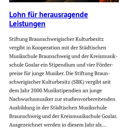
Lohn für heraus­ra­gende
Leistungen
Stiftung Braun­schwei­gi­scher Kultur­be­sitz
vergibt in Koope­ra­tion mit der Städti­schen
Musik­schule Braun­schweig und der Kreis­mu­sik­
schule Goslar ein Stipen­dium und vier Förder­
preise für junge Musiker. Die Stiftung Braun­
schwei­gi­scher Kultur­be­sitz (SBK) vergibt seit
dem Jahr 2000 Musik­sti­pen­dien an junge
Nachwuchs­mu­siker zur studi­en­vor­be­rei­tenden
Ausbil­dung in der Städti­schen Musik­schule
Braun­schweig und der Kreis­mu­sik­schule Goslar.
Ausge­zeichnet werden in diesem Jahr als…