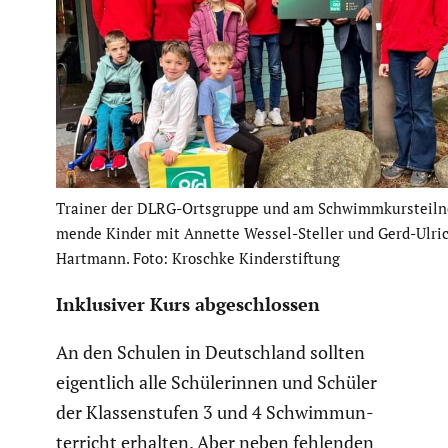
Trainer der DLRG-Ortsgruppe und am Schwimm­kurs­teil­
mende Kinder mit Annette Wessel-Steller und Gerd-Ulri
Hartmann. Foto: Kroschke Kinder­stif­tung
Inklu­siver Kurs abgeschlossen
An den Schulen in Deutsch­land sollten
eigent­lich alle Schüle­rinnen und Schüler
der Klassen­stufen 3 und 4 Schwimm­un­
ter­richt erhalten. Aber neben fehlenden