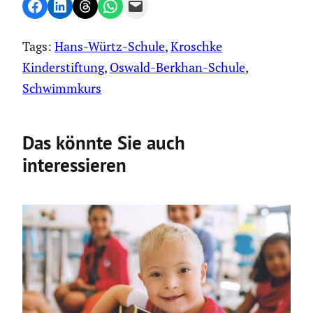
Share on Facebook
Share on LinkedIn
Share on Threads
Share on WhatsApp
Email this Page
Tags:
Hans-Würtz-Schule
, 
Kroschke
Kinderstiftung
, 
Oswald-Berkhan-Schule
, 
Schwimmkurs
Das könnte Sie auch
interessieren