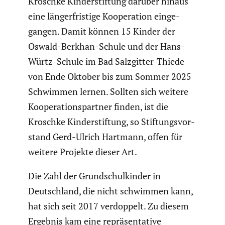
Kroschke Kinder­stif­tung darüber hinaus
eine länger­fris­tige Koope­ra­tion einge­
gangen. Damit können 15 Kinder der
Oswald-Berkhan-Schule und der Hans-
Würtz-Schule im Bad Salzgitter-Thiede
von Ende Oktober bis zum Sommer 2025
Schwimmen lernen. Sollten sich weitere
Koope­ra­ti­ons­partner finden, ist die
Kroschke Kinder­stif­tung, so Stiftungs­vor­
stand Gerd-Ulrich Hartmann, offen für
weitere Projekte dieser Art.
Die Zahl der Grund­schul­kinder in
Deutsch­land, die nicht schwimmen kann,
hat sich seit 2017 verdop­pelt. Zu diesem
Ergebnis kam eine reprä­sen­ta­tive