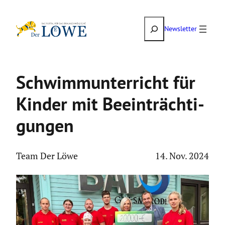
Zum
Suchen
Inhalt
Newsletter
springen
Schwimm­un­ter­richt für
Kinder mit Beein­träch­ti­
gungen
Team Der Löwe
14. Nov. 2024