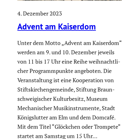
4. Dezember 2023
Advent am Kaiserdom
Unter dem Motto „Advent am Kaiserdom“
werden am 9. und 10. Dezember jeweils
von 11 bis 17 Uhr eine Reihe weihnacht­li­
cher Programm­punkte angeboten. Die
Veran­stal­tung ist eine Koope­ra­tion von
Stifts­kir­chen­ge­meinde, Stiftung Braun­
schwei­gi­scher Kultur­be­sitz, Museum
Mecha­ni­scher Musik­in­stru­mente, Stadt
Königs­lutter am Elm und dem Domcafé.
Mit dem Titel “Glöckchen oder Trompete“
startet am Samstag um 15 Uhr…