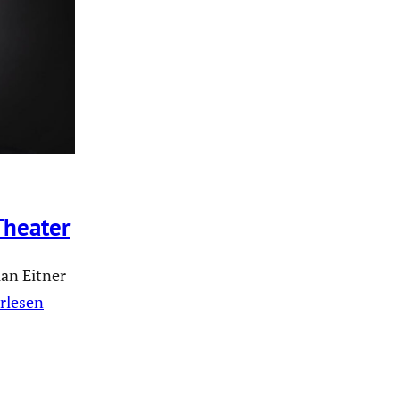
Theater
ian Eitner
rlesen