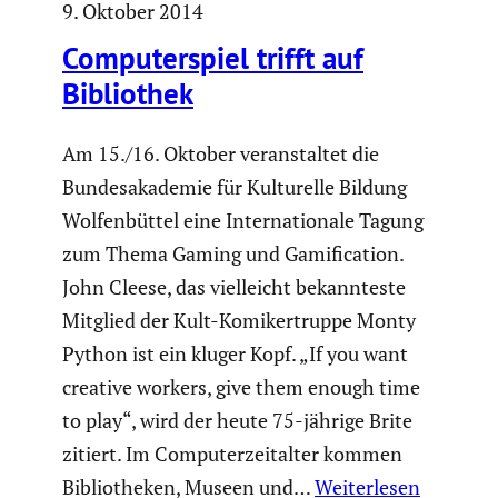
9. Oktober 2014
Compu­ter­spiel trifft auf
Biblio­thek
Am 15./16. Oktober veran­staltet die
Bundes­aka­demie für Kultu­relle Bildung
Wolfen­büttel eine Inter­na­tio­nale Tagung
zum Thema Gaming und Gamifi­ca­tion.
John Cleese, das vielleicht bekann­teste
Mitglied der Kult-Komiker­truppe Monty
Python ist ein kluger Kopf. „If you want
creative workers, give them enough time
to play“, wird der heute 75-jährige Brite
zitiert. Im Compu­ter­zeit­alter kommen
Biblio­theken, Museen und…
Weiterlesen