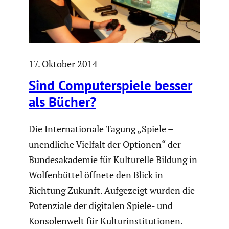
17. Oktober 2014
Sind Compu­ter­spiele besser
als Bücher?
Die Inter­na­tio­nale Tagung „Spiele –
unend­liche Vielfalt der Optionen“ der
Bundes­aka­demie für Kultu­relle Bildung in
Wolfen­büttel öffnete den Blick in
Richtung Zukunft. Aufge­zeigt wurden die
Poten­ziale der digitalen Spiele- und
Konso­len­welt für Kultur­in­sti­tu­tionen.