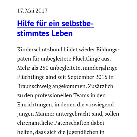
17. Mai 2017
Hilfe für ein selbst­be­
stimmtes Leben
Kinder­schutz­bund bildet wieder Bildungs­
paten für unbeglei­tete Flücht­linge aus.
Mehr als 250 unbeglei­tete, minder­jäh­rige
Flücht­linge sind seit September 2015 in
Braun­schweig angekommen. Zusätz­lich
zu den profes­sio­nellen Teams in den
Einrich­tungen, in denen die vorwie­gend
jungen Männer unter­ge­bracht sind, sollen
ehren­amt­liche Paten­schaften dabei
helfen, dass sich die Jugend­li­chen in