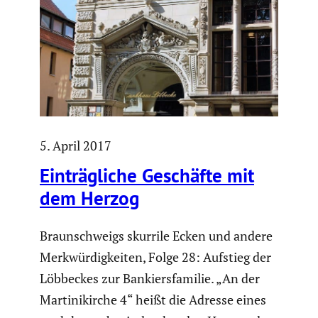
5. April 2017
Einträg­liche Geschäfte mit
dem Herzog
Braun­schweigs skurrile Ecken und andere
Merkwür­dig­keiten, Folge 28: Aufstieg der
Löbbeckes zur Bankiers­fa­milie. „An der
Marti­ni­kirche 4“ heißt die Adresse eines