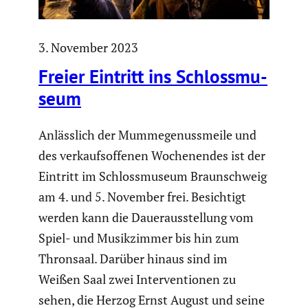
3. November 2023
Freier Eintritt ins Schloss­mu­
seum
Anläss­lich der Mumme­ge­nuss­meile und
des verkaufs­of­fenen Wochen­endes ist der
Eintritt im Schloss­mu­seum Braun­schweig
am 4. und 5. November frei. Besich­tigt
werden kann die Dauer­aus­stel­lung vom
Spiel- und Musik­zimmer bis hin zum
Thronsaal. Darüber hinaus sind im
Weißen Saal zwei Inter­ven­tionen zu
sehen, die Herzog Ernst August und seine