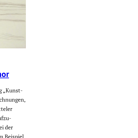
mor
ng „Kunst­
ich­nungen,
­teler
ufzu­
ei der
m Beispiel