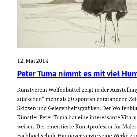
12. Mai 2014
Peter Tuma nimmt es mit viel Hu
Kunst­verein Wolfen­büttel zeigt in der Ausstel­lu
stück­chen“ mehr als 50 spontan entstan­dene Ze
Skizzen und Gelegen­heits­gra­fiken. Der Wolfen­büt
Künstler Peter Tuma hat eine inter­es­sante Vita a
weisen. Der emeri­tierte Kunst­pro­fessor für Maler
Fachhoch­schule Hannover zeigte seine Werke zu