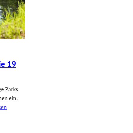
ie 19
ge Parks
en ein.
sen