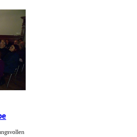
be
ngs­vollen