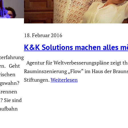
18. Februar 2016
K&K Solutions machen alles m
­erfah­rung
Agentur für Weltver­bes­se­rungs­pläne zeigt th
gen. Geht
Raumin­sze­nie­rung „Flow“ im Haus der Braun­s
wischen
Stiftungen.
Weiterlesen
ngs­wahn?
n­rennen
? Sie sind
lauf­bahn