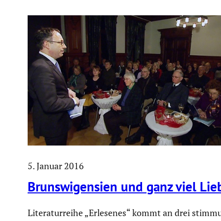
5. Januar 2016
Bruns­wi­gen­sien und ganz viel Lie
Litera­tur­reihe „Erlesenes“ kommt an drei stimmu