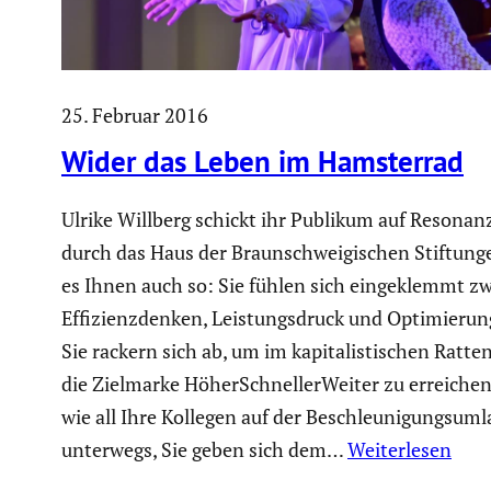
25. Februar 2016
Wider das Leben im Hamsterrad
Ulrike Willberg schickt ihr Publikum auf Resonanz
durch das Haus der Braun­schwei­gi­schen Stiftun
es Ihnen auch so: Sie fühlen sich einge­klemmt z
Effizi­enz­denken, Leistungs­druck und Optimie­ru
Sie rackern sich ab, um im kapita­lis­ti­schen Ratte
die Zielmarke Höher­Schnel­ler­Weiter zu erreichen
wie all Ihre Kollegen auf der Beschleu­ni­gungs­um­
unterwegs, Sie geben sich dem…
Weiterlesen