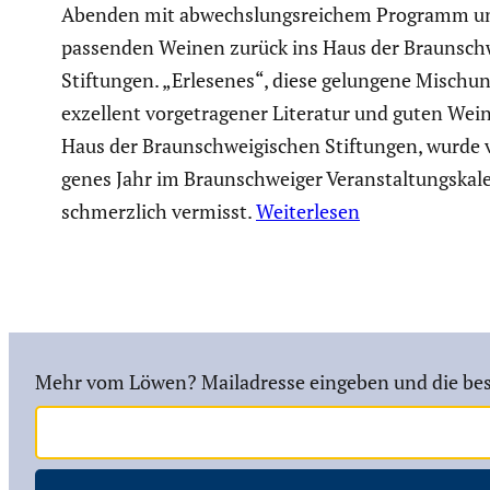
Abenden mit abwechs­lungs­rei­chem Programm u
passenden Weinen zurück ins Haus der Braun­schw
Stiftungen. „Erlesenes“, diese gelungene Mischu
exzellent vorge­tra­gener Literatur und guten Wei
Haus der Braun­schwei­gi­schen Stiftungen, wurde
genes Jahr im Braun­schweiger Veran­stal­tungs­ka­
schmerz­lich vermisst.
Weiterlesen
Mehr vom Löwen? Mailadresse eingeben und die bes