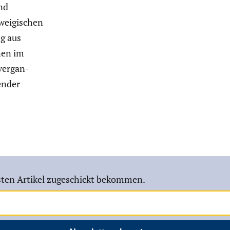
nd
ei­gi­schen
ng aus
nen im
 vergan­
lender
ten Artikel zugeschickt bekommen.