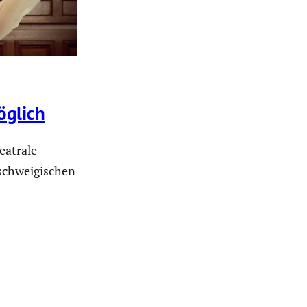
öglich
eatrale
chwei­gi­schen