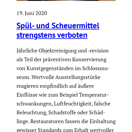
19. Juni 2020
Spül- und Scheu­er­mittel
strengs­tens verboten
Jährliche Objekt­rei­ni­gung und ‑revision
als Teil der präven­tiven Konser­vie­rung
von Kunst­ge­gen­ständen im Schloss­mu­
seum. Wertvolle Ausstel­lungs­stücke
reagieren empfind­lich auf äußere
Einflüsse wie zum Beispiel Tempe­ra­tur­
schwan­kungen, Luftfeuch­tig­keit, falsche
Beleuch­tung, Schad­stoffe oder Schäd­
linge. Restau­ra­toren fassen die Einhal­tung
gewisser Standards zum Erhalt wertvoller