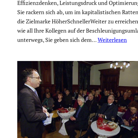
Effizi­enz­denken, Leistungs­druck und Optimie­ru
Sie rackern sich ab, um im kapita­lis­ti­schen Ratte
die Zielmarke Höher­Schnel­ler­Weiter zu erreichen
wie all Ihre Kollegen auf der Beschleu­ni­gungs­um­
unterwegs, Sie geben sich dem…
Weiterlesen