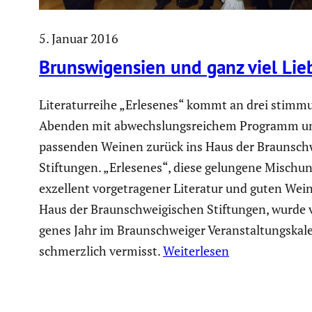
5. Januar 2016
Bruns­wi­gen­sien und ganz viel Lie
Litera­tur­reihe „Erlesenes“ kommt an drei stimmu
Abenden mit abwechs­lungs­rei­chem Programm u
passenden Weinen zurück ins Haus der Braun­schw
Stiftungen. „Erlesenes“, diese gelungene Mischu
exzellent vorge­tra­gener Literatur und guten Wei
Haus der Braun­schwei­gi­schen Stiftungen, wurde
genes Jahr im Braun­schweiger Veran­stal­tungs­ka­
schmerz­lich vermisst.
Weiterlesen