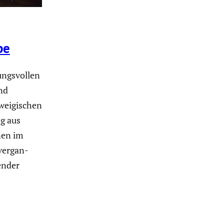
be
ngs­vollen
nd
ei­gi­schen
ng aus
nen im
 vergan­
lender