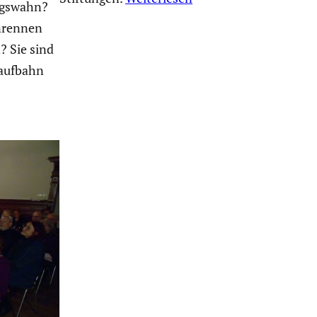
ngs­wahn?
n­rennen
? Sie sind
lauf­bahn