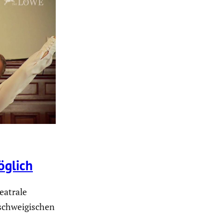
öglich
eatrale
chwei­gi­schen