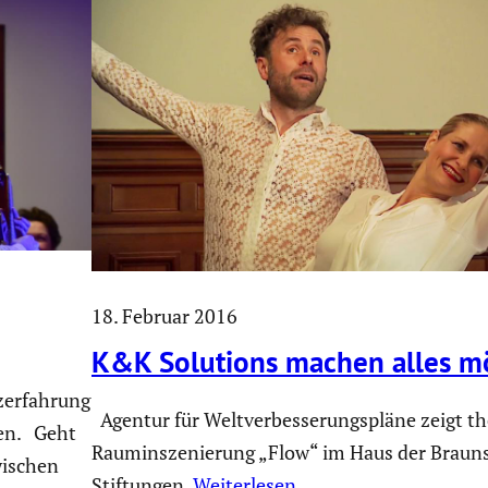
18. Februar 2016
K&K Solutions machen alles m
­erfah­rung
Agentur für Weltver­bes­se­rungs­pläne zeigt th
gen. Geht
Raumin­sze­nie­rung „Flow“ im Haus der Braun­s
wischen
Stiftungen.
Weiterlesen