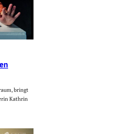
hen
raum, bringt
rin Kathrin