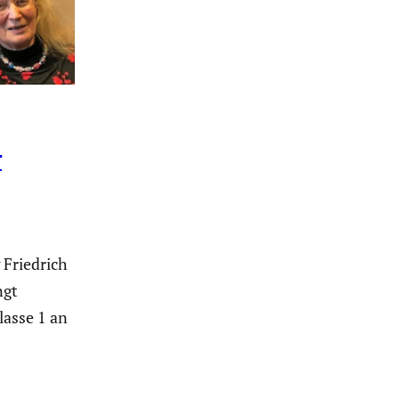
r
 Friedrich
ngt
lasse 1 an