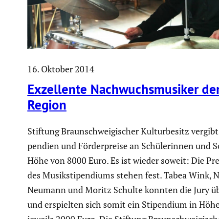
16. Oktober 2014
Exzel­lente Nachwuchs­mu­siker de
Region
Stiftung Braun­schwei­gi­scher Kultur­be­sitz vergibt
pen­dien und Förder­preise an Schüle­rinnen und S
Höhe von 8000 Euro. Es ist wieder soweit: Die Prei
des Musik­sti­pen­diums stehen fest. Tabea Wink, N
Neumann und Moritz Schulte konnten die Jury ü
und erspielten sich somit ein Stipen­dium in Höh
jeweils 2000 Euro. Die Stiftung Braun­schwei­gi­sc