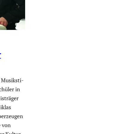
r
 Musik­sti­
chüler in
s­träger
iklas
berzeugen
e von
her Kultur­