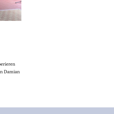
perieren
von Damian