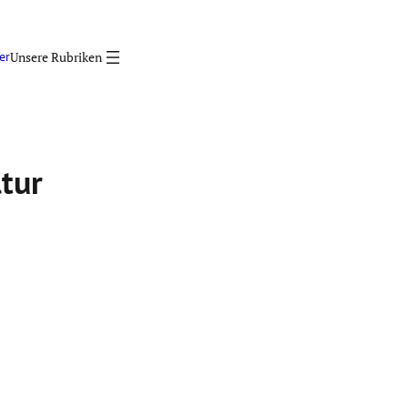
er
tur