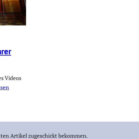
rer
es Videos
esen
ten Artikel zugeschickt bekommen.