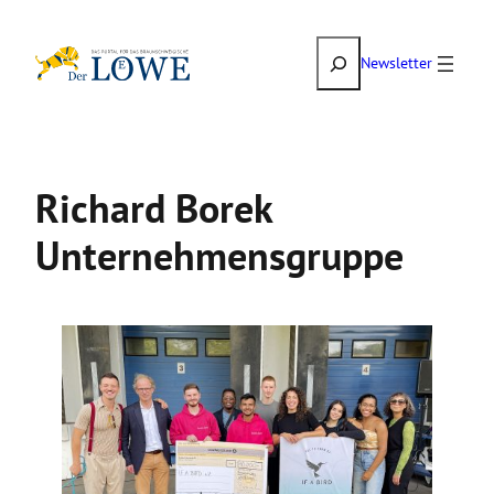
Zum
Suchen
Inhalt
Newsletter
springen
Richard Borek
Unternehmensgruppe