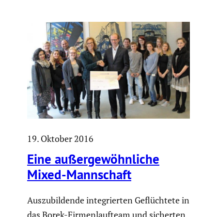
19. Oktober 2016
Eine außer­ge­wöhn­liche
Mixed-Mannschaft
Auszu­bil­dende integrierten Geflüch­tete in
das Borek-Firmen­lauf­team und sicherten