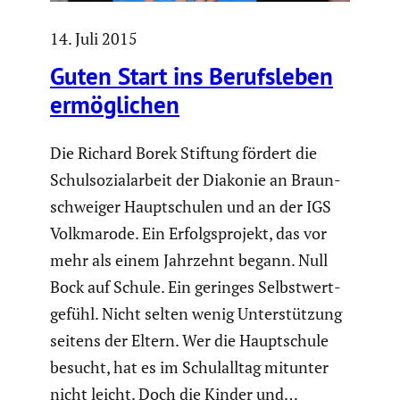
14. Juli 2015
Guten Start ins Berufs­leben
ermög­li­chen
Die Richard Borek Stiftung fördert die
Schul­so­zi­al­ar­beit der Diakonie an Braun­
schweiger Haupt­schulen und an der IGS
Volkma­rode. Ein Erfolgs­pro­jekt, das vor
mehr als einem Jahrzehnt begann. Null
Bock auf Schule. Ein geringes Selbst­wert­
ge­fühl. Nicht selten wenig Unter­stüt­zung
seitens der Eltern. Wer die Haupt­schule
besucht, hat es im Schul­alltag mitunter
nicht leicht. Doch die Kinder und…