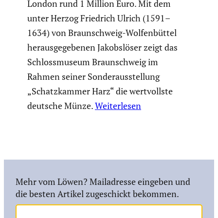
London rund 1 Million Euro. Mit dem
unter Herzog Friedrich Ulrich (1591–
1634) von Braun­schweig-Wolfen­büttel
heraus­ge­ge­benen Jakobs­löser zeigt das
Schloss­mu­seum Braun­schweig im
Rahmen seiner Sonder­aus­stel­lung
„Schatz­kammer Harz“ die wertvollste
deutsche Münze.
Weiterlesen
Mehr vom Löwen? Mailadresse eingeben und
die besten Artikel zugeschickt bekommen.