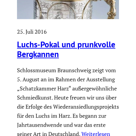
25. Juli 2016
Luchs-Pokal und prunk­volle
Bergkannen
Schloss­mu­seum Braun­schweig zeigt vom
5. August an im Rahmen der Ausstel­lung
„Schatz­kammer Harz“ außer­ge­wöhn­liche
Schmied­kunst. Heute freuen wir uns über
die Erfolge des Wieder­an­sied­lungs­pro­jekts
für den Luchs im Harz. Es begann zur
Jahrtau­send­wende und war das erste
seiner Art in Deutsch­land.
Weiterlesen