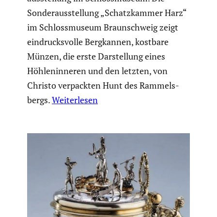
Sonder­aus­stel­lung „Schatz­kammer Harz“
im Schloss­mu­seum Braun­schweig zeigt
eindrucks­volle Bergkannen, kostbare
Münzen, die erste Darstel­lung eines
Höhlen­in­neren und den letzten, von
Christo verpackten Hunt des Rammels­
bergs.
Weiterlesen