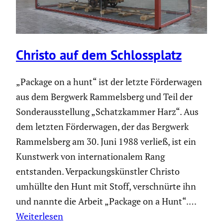
Christo auf dem Schloss­platz
„Package on a hunt“ ist der letzte Förder­wagen
aus dem Bergwerk Rammels­berg und Teil der
Sonder­aus­stel­lung „Schatz­kammer Harz“. Aus
dem letzten Förder­wagen, der das Bergwerk
Rammels­berg am 30. Juni 1988 verließ, ist ein
Kunstwerk von inter­na­tio­nalem Rang
entstanden. Verpa­ckungs­künstler Christo
umhüllte den Hunt mit Stoff, verschnürte ihn
und nannte die Arbeit „Package on a Hunt“.…
Weiterlesen