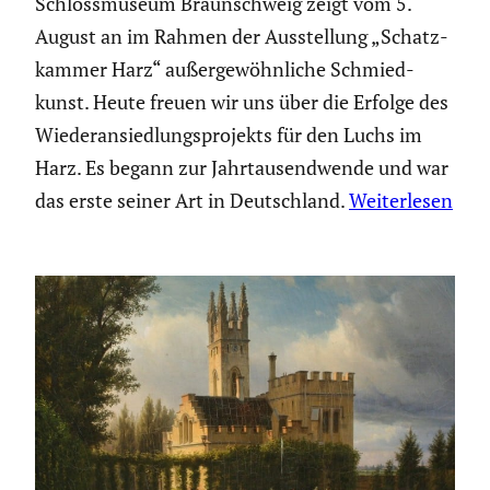
Schloss­mu­seum Braun­schweig zeigt vom 5.
August an im Rahmen der Ausstel­lung „Schatz­
kammer Harz“ außer­ge­wöhn­liche Schmied­
kunst. Heute freuen wir uns über die Erfolge des
Wieder­an­sied­lungs­pro­jekts für den Luchs im
Harz. Es begann zur Jahrtau­send­wende und war
das erste seiner Art in Deutsch­land.
Weiterlesen