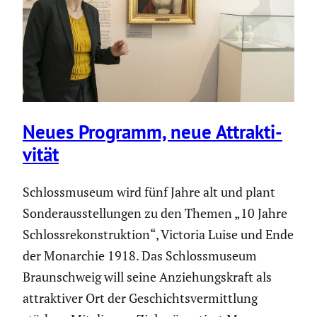
Neues Programm, neue Attrak­ti­
vität
Schloss­mu­seum wird fünf Jahre alt und plant
Sonder­aus­stel­lungen zu den Themen „10 Jahre
Schloss­re­kon­struk­tion“, Victoria Luise und Ende
der Monarchie 1918. Das Schloss­mu­seum
Braun­schweig will seine Anzie­hungs­kraft als
attrak­tiver Ort der Geschichts­ver­mitt­lung