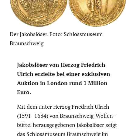
Der Jakobslöser. Foto: Schlossmuseum
Braunschweig
Jakobs­löser von Herzog Friedrich
Ulrich erzielte bei einer exklu­siven
Auktion in London rund 1 Million
Euro.
Mit dem unter Herzog Friedrich Ulrich
(1591–1634) von Braun­schweig-Wolfen­
büttel heraus­ge­ge­benen Jakobs­löser zeigt
das Schloss­mu­seum Braun­schweig im