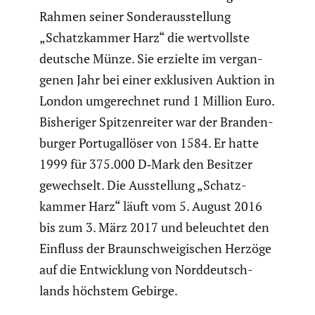
Rahmen seiner Sonder­aus­stel­lung
„Schatz­kammer Harz“ die wertvollste
deutsche Münze.
Sie erzielte im vergan­
genen Jahr bei einer exklu­siven Auktion in
London umgerechnet rund 1 Million Euro.
Bishe­riger Spitzen­reiter war der Branden­
burger Portu­gall­öser von 1584. Er hatte
1999 für 375.000 D‑Mark den Besitzer
gewech­selt. Die Ausstel­lung „Schatz­
kammer Harz“ läuft vom 5. August 2016
bis zum 3. März 2017 und beleuchtet den
Einfluss der Braun­schwei­gi­schen Herzöge
auf die Entwick­lung von Norddeutsch­
lands höchstem Gebirge.