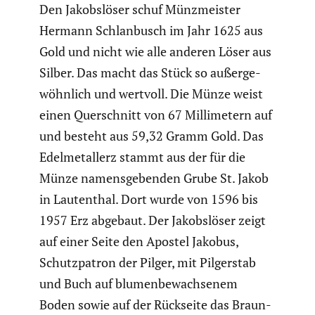
Den Jakobs­löser schuf Münzmeister
Hermann Schlan­busch im Jahr 1625 aus
Gold und nicht wie alle anderen Löser aus
Silber. Das macht das Stück so außer­ge­
wöhn­lich und wertvoll. Die Münze weist
einen Querschnitt von 67 Milli­me­tern auf
und besteht aus 59,32 Gramm Gold. Das
Edelme­tallerz stammt aus der für die
Münze namens­ge­benden Grube St. Jakob
in Lauten­thal. Dort wurde von 1596 bis
1957 Erz abgebaut. Der Jakobs­löser zeigt
auf einer Seite den Apostel Jakobus,
Schutz­pa­tron der Pilger, mit Pilger­stab
und Buch auf blumen­be­wach­senem
Boden sowie auf der Rückseite das Braun­