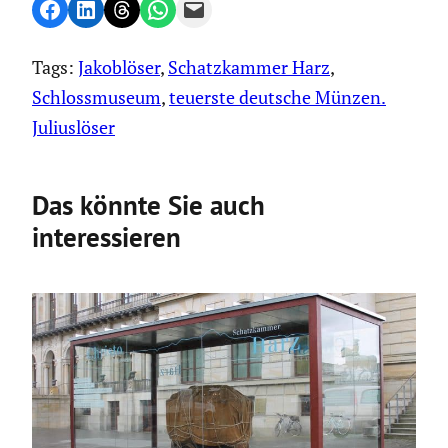
Share on Facebook
Share on LinkedIn
Share on Threads
Share on WhatsApp
Email this Page
Tags:
Jakoblöser
, 
Schatzkammer Harz
, 
Schlossmuseum
, 
teuerste deutsche Münzen.
Juliuslöser
Das könnte Sie auch
interessieren