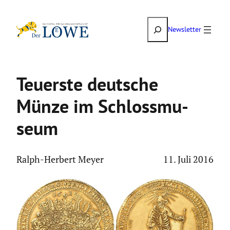
Zum
Suchen
Inhalt
Newsletter
springen
Teuerste deutsche
Münze im Schloss­mu­
seum
Ralph-Herbert Meyer
11. Juli 2016