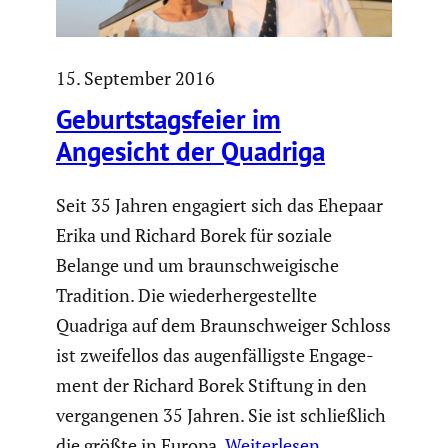
15. September 2016
Geburts­tags­feier im
Angesicht der Quadriga
Seit 35 Jahren engagiert sich das Ehepaar
Erika und Richard Borek für soziale
Belange und um braun­schwei­gi­sche
Tradition. Die wieder­her­ge­stellte
Quadriga auf dem Braun­schweiger Schloss
ist zweifellos das augen­fäl­ligste Engage­
ment der Richard Borek Stiftung in den
vergan­genen 35 Jahren. Sie ist schließ­lich
die größte in Europa.
Weiterlesen