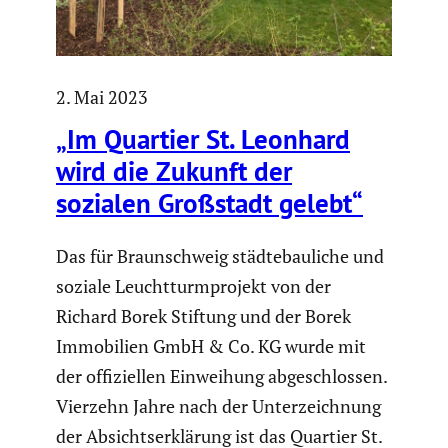
2. Mai 2023
„Im Quartier St. Leonhard
wird die Zukunft der
sozialen Großstadt gelebt“
Das für Braun­schweig städte­bau­liche und
soziale Leucht­turm­pro­jekt von der
Richard Borek Stiftung und der Borek
Immobi­lien GmbH & Co. KG wurde mit
der offizi­ellen Einwei­hung abgeschlossen.
Vierzehn Jahre nach der Unter­zeich­nung
der Absichts­er­klä­rung ist das Quartier St.