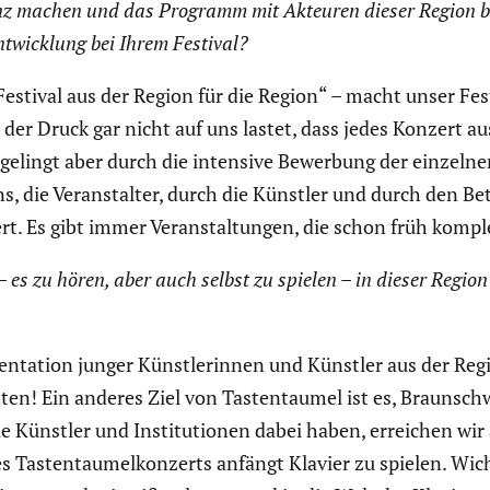
­renz machen und das Programm mit Akteuren dieser Region b
twick­lung bei Ihrem Festival?
estival aus der Region für die Region“ – macht unser Festiv
lb der Druck gar nicht auf uns lastet, dass jedes Konzert 
gelingt aber durch die intensive Bewerbung der einzelnen 
 die Veran­stalter, durch die Künstler und durch den Betre
ert. Es gibt immer Veran­stal­tungen, die schon früh komple
– es zu hören, aber auch selbst zu spielen – in dieser Region
n­ta­tion junger Künst­le­rinnen und Künstler aus der Reg
ten! Ein anderes Ziel von Tasten­taumel ist es, Braun­sc
 Künstler und Insti­tu­tionen dabei haben, erreichen wir
sten­tau­mel­kon­zerts anfängt Klavier zu spielen. Wicht