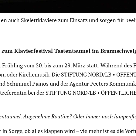
n auch Skelettklaviere zum Einsatz und sorgen für bee
 zum Klavier­fes­tival Tasten­taumel im Braun­schwei
em Frühling vom 20. bis zum 29. März statt. Während des F
hanson, oder Kirche­musik. Die STIFTUNG NORD/LB • ÖFF
 Schimmel Pianos und der Agentur Peeters Kommu­ni­ka­ti­on
ekt­re­fe­rentin bei der STIFTUNG NORD/LB • ÖFFENTLICH
sten­taumel. Angenehme Routine? Oder immer noch lampen­fie
 in Sorge, ob alles klappen wird – vielmehr ist es die Vor