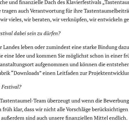
ri­sche und finan­zi­elle Dach des Klavier­fes­ti­vals „Taste
e tragen auch Verant­wor­tung für ihre Tasten­tau­mel­bei­t
ir vieles, wir beraten, wir verknüpfen, wir entwi­ckeln 
estival dabei sein zu dürfen?
er Landes leben oder zumindest eine starke Bindung dazu 
ie eine Idee und kommen Sie möglichst schon in einer fr
an­stal­tungsort aufge­nommen und können die entste­he
rik “Downloads” einen Leitfaden zur Projekt­ent­wick­lu
 Festival?
Tasten­taumel-Team überzeugt und wenn die Bewer­bungs­fri
 früh klar, dass wir nicht alle Vorschläge berück­sich­ti
ußerdem sind auch unsere finan­zi­ellen Mittel endlich.