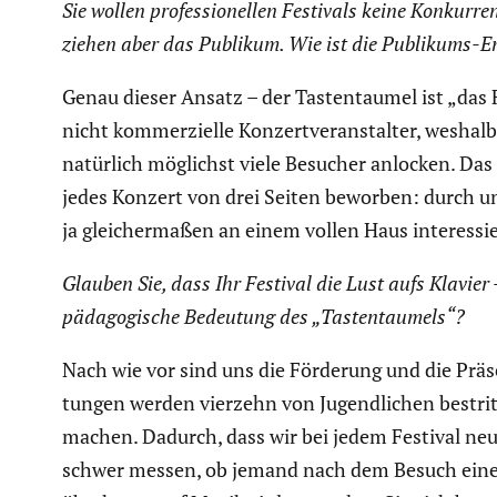
Sie wollen profes­sio­nellen Festivals keine Konkur
ziehen aber das Publikum. Wie ist die Publikums-En
Genau dieser Ansatz – der Tasten­taumel ist „das F
nicht kommer­zi­elle Konzert­ver­an­stalter, wesha
natürlich möglichst viele Besucher anlocken. Das 
jedes Konzert von drei Seiten beworben: durch uns,
ja gleicher­maßen an einem vollen Haus inter­es­si
Glauben Sie, dass Ihr Festival die Lust aufs Klavier 
päd­ago­gi­sche Bedeutung des „Tasten­tau­mels“?
Nach wie vor sind uns die Förderung und die Präse
tungen werden vierzehn von Jugend­li­chen bestrit
machen. Dadurch, dass wir bei jedem Festival neue
schwer messen, ob jemand nach dem Besuch eines Ta