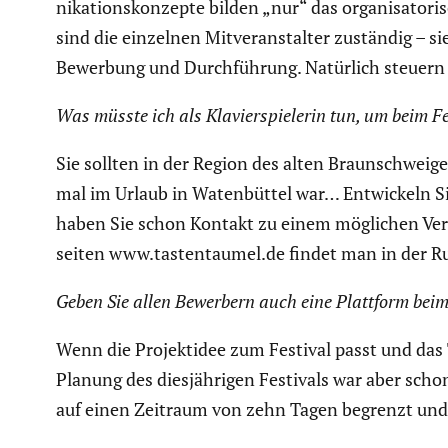
ni­ka­ti­ons­kon­zepte bilden „nur“ das organi­sa­to­
sind die einzelnen Mitver­an­stalter zuständig – si
Bewerbung und Durch­füh­rung. Natürlich steuern w
Was müsste ich als Klavier­spie­lerin tun, um beim F
Sie sollten in der Region des alten Braun­schweig
mal im Urlaub in Waten­büttel war… Entwi­ckeln S
haben Sie schon Kontakt zu einem möglichen Ver
seiten www.tastentaumel.de findet man in der Rub
Geben Sie allen Bewerbern auch eine Plattform beim
Wenn die Projekt­idee zum Festival passt und das 
Planung des diesjäh­rigen Festivals war aber schon
auf einen Zeitraum von zehn Tagen begrenzt und a