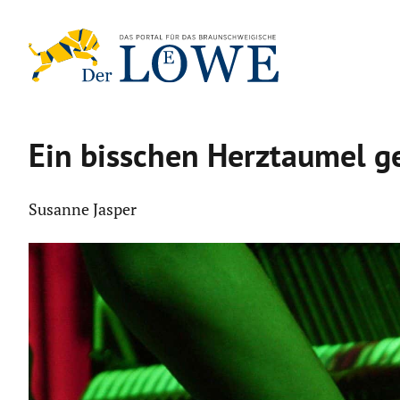
Zum
Inhalt
springen
Ein bisschen Herzt­aumel g
Susanne Jasper