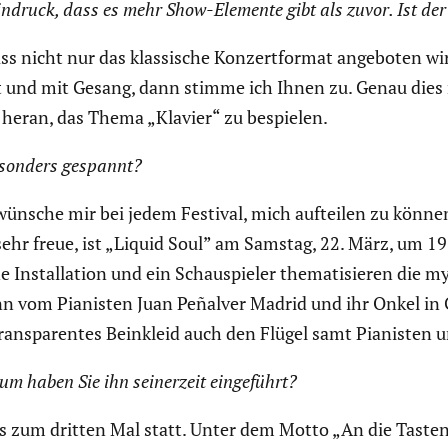
uck, dass es mehr Show-Elemente gibt als zuvor. Ist der 
 nicht nur das klassi­sche Konzert­format angeboten wir
ett und mit Gesang, dann stimme ich Ihnen zu. Genau dies
heran, das Thema „Klavier“ zu bespielen.
esonders gespannt?
wünsche mir bei jedem Festival, mich aufteilen zu können,
r freue, ist „Liquid Soul” am Samstag, 22. März, um 19
ne Instal­la­tion und ein Schau­spieler thema­ti­sieren die 
nn vom Pianisten Juan Peñalver Madrid und ihr Onkel in G
ns­pa­rentes Beinkleid auch den Flügel samt Pianisten 
m haben Sie ihn seiner­zeit einge­führt?
 zum dritten Mal statt. Unter dem Motto „An die Tasten, fe