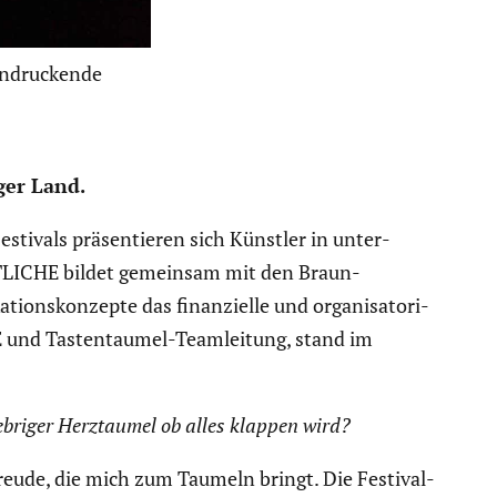
indruckende
ger Land.
estivals präsen­tieren sich Künstler in unter­
ENTLICHE bildet gemeinsam mit den Braun­
s­kon­zepte das finan­zi­elle und organi­sa­to­ri­
E und Tasten­taumel-Teamlei­tung, stand im
b­riger Herzt­aumel ob alles klappen wird?
freude, die mich zum Taumeln bringt. Die Festi­val­