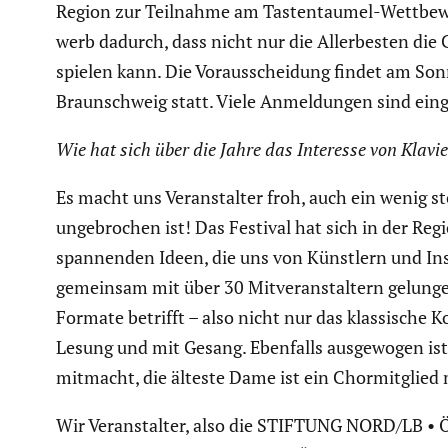
Region zur Teilnahme am Tasten­taumel-Wettbe­wer
werb dadurch, dass nicht nur die Aller­besten die
spielen kann. Die Vorausschei­dung findet am Son
Braun­schweig statt. Viele Anmel­dungen sind eing
Wie hat sich über die Jahre das Interesse von Klavie
Es macht uns Veran­stalter froh, auch ein wenig s
ungebro­chen ist! Das Festival hat sich in der Reg
spannenden Ideen, die uns von Künstlern und Inst
gemeinsam mit über 30 Mitver­an­stal­tern gelunge
Formate betrifft – also nicht nur das klassi­sche 
Lesung und mit Gesang. Ebenfalls ausge­wogen ist 
mitmacht, die älteste Dame ist ein Chormit­glied 
Wir Veran­stalter, also die STIFTUNG NORD/LB •