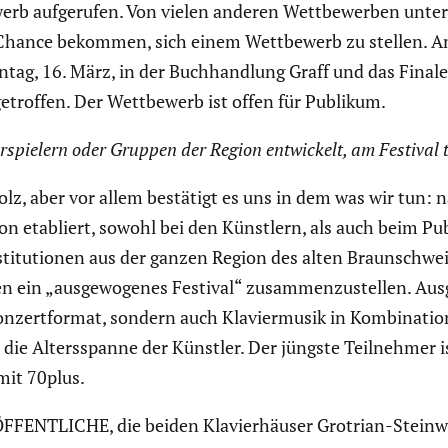
b aufge­rufen. Von vielen anderen Wettbe­werben unter­s
 Chance bekommen, sich einem Wettbe­werb zu stellen. Ang
ntag, 16. März, in der Buchhand­lung Graff und das Fina
e­troffen. Der Wettbe­werb ist offen für Publikum.
r­spie­lern oder Gruppen der Region entwi­ckelt, am Festival
tolz, aber vor allem bestätigt es uns in dem was wir tun:
ion etabliert, sowohl bei den Künstlern, als auch beim Pu
i­tu­tionen aus der ganzen Region des alten Braun­schwei
n ein „ausge­wo­genes Festival“ zusam­men­zu­stellen. Aus
Konzert­format, sondern auch Klavier­musik in Kombi­na­tio
die Alters­spanne der Künstler. Der jüngste Teilnehmer is
mit 70plus.
 ÖFFENTLICHE, die beiden Klavier­häuser Grotrian-Ste