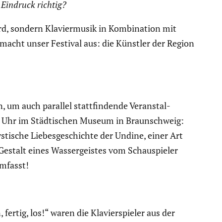
Eindruck richtig?
d, sondern Klavier­musik in Kombi­na­tion mit
 macht unser Festival aus: die Künstler der Region
 um auch parallel statt­fin­dende Veran­stal­
 Uhr im Städti­schen Museum in Braun­schweig:
mystische Liebes­ge­schichte der Undine, einer Art
estalt eines Wasser­geistes vom Schau­spieler
umfasst!
rtig, los!“ waren die Klavier­spieler aus der