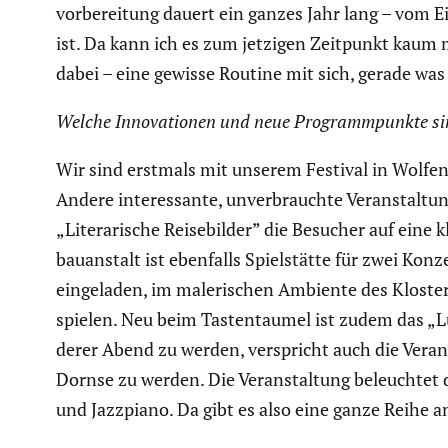
vor­be­rei­tung dauert ein ganzes Jahr lang – vom
ist. Da kann ich es zum jetzigen Zeitpunkt kaum m
dabei – eine gewisse Routine mit sich, gerade was
Welche Innova­tionen und neue Programm­punkte si
Wir sind erstmals mit unserem Festival in Wolfen­
Andere inter­es­sante, unver­brauchte Veran­stal­tu
„Litera­ri­sche Reise­bilder” die Besucher auf ei
bau­an­stalt ist ebenfalls Spiel­stätte für zwei Ko
einge­laden, im maleri­schen Ambiente des Kloster
spielen. Neu beim Tasten­taumel ist zudem das „Lun
derer Abend zu werden, verspricht auch die Veran­
Dornse zu werden. Die Veran­stal­tung beleuchtet d
und Jazzpiano. Da gibt es also eine ganze Reihe