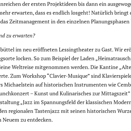
 Einrei­chen der ersten Projekt­ideen bis dann ein ausge­
ehr erwarten, dass es endlich losgeht! Natürlich bringt 
 das Zeitma­nage­ment in den einzelnen Planungs­phasen b
nd zu erwarten?
büttel im neu eröff­neten Lessing­theater zu Gast. Wir e
ngs­orte locken. So zum Beispiel der Laden „Heimat­rausch” 
ne kleine Weltreise mitge­nommen werden. Die Kantine „Alt
nzerte. Zum Workshop “Clavier-Musique” sind Klavier­spieler
s Michaelstein auf histo­ri­schen Instru­menten wie Cemb
ch­kon­zert – Kunst und Kulina­ri­sches zur Mittags­zeit”
stal­tung „Jazz im Spannungs­feld der klassi­schen Moder
en regio­nalen Tasten­jazz mit seinen histo­ri­schen Wurz
 an Neuem zu entdecken.