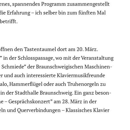
wo­genes, spannendes Programm zusam­men­ge­stellt
die Erfahrung – ich selber bin zum fünften Mal
etrifft.
röffnen den Tasten­taumel dort am 20. März.
in der Schlos­s­pas­sage, wo mit der Veran­stal­tung
e Schmiede” der Braun­schwei­gi­schen Maschi­nen­
 und auch inter­es­sierte Klavier­mu­sik­freunde
alo, Hammer­flügel oder auch Truhen­or­geln zu
 in der Stadt­halle Braun­schweig. Ein ganz beson­
ne – Gesprächs­kon­zert” am 28. März in der
eln und Querver­bin­dungen – Klassi­sches Klavier