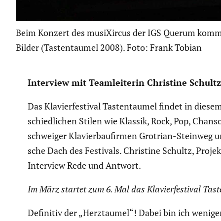
Beim Konzert des musiXircus der IGS Querum komme
Bilder (Tastentaumel 2008). Foto: Frank Tobian
Interview mit Teamlei­terin Christine Schultz
Das Klavier­fes­tival Tasten­taumel findet in dies
schied­li­chen Stilen wie Klassik, Rock, Pop, C
schweiger Klavier­bau­firmen Grotrian-Steinweg und
sche Dach des Festivals. Christine Schultz, Proj
Interview Rede und Antwort.
Im März startet zum 6. Mal das Klavier­fes­tival Ta
Definitiv der „Herzt­aumel“! Dabei bin ich weniger