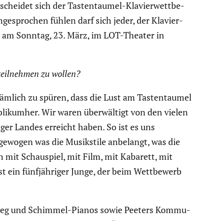
cheidet sich der Tasten­taumel-Klavier­wett­be­
espro­chen fühlen darf sich jeder, der Klavier­
le am Sonntag, 23. März, im LOT-Theater in
 teilnehmen zu wollen?
 nämlich zu spüren, dass die Lust am Tasten­taumel
bli­kumher. Wir waren überwäl­tigt von den vielen
ger Landes erreicht haben. So ist es uns
ge­wogen was die Musik­stile anbelangt, was die
n mit Schau­spiel, mit Film, mit Kabarett, mit
t ein fünfjäh­riger Junge, der beim Wettbe­werb
inweg und Schimmel-Pianos sowie Peeters Kommu­