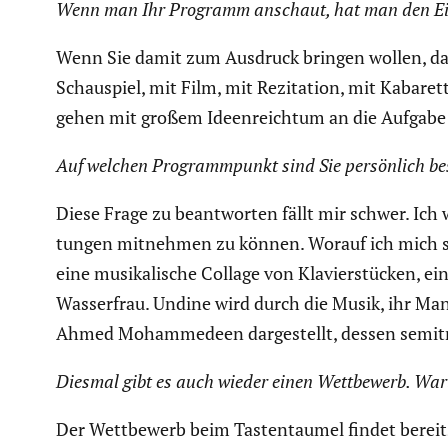
Wenn man Ihr Programm anschaut, hat man den Eindr
Wenn Sie damit zum Ausdruck bringen wollen, dass
Schau­spiel, mit Film, mit Rezita­tion, mit Kabar
gehen mit großem Ideen­reichtum an die Aufgabe 
Auf welchen Programm­punkt sind Sie persön­lich b
Diese Frage zu beant­worten fällt mir schwer. Ich 
tungen mitnehmen zu können. Worauf ich mich seh
eine musika­li­sche Collage von Klavier­stü­cken, ei
Wasser­frau. Undine wird durch die Musik, ihr Ma
Ahmed Moham­me­deen darge­stellt, dessen semitra
Diesmal gibt es auch wieder einen Wettbe­werb. Waru
Der Wettbe­werb beim Tasten­taumel findet bereits