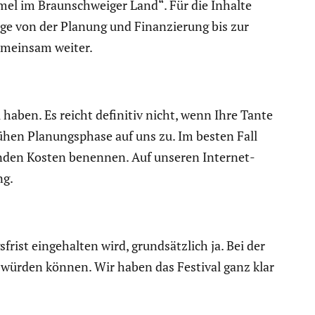
n­taumel im Braun­schweiger Land“. Für die Inhalte
räge von der Planung und Finan­zie­rung bis zur
gemeinsam weiter.
haben. Es reicht definitiv nicht, wenn Ihre Tante
ühen Planungs­phase auf uns zu. Im besten Fall
nden Kosten benennen. Auf unseren Inter­net­
ng.
st einge­halten wird, grund­sätz­lich ja. Bei der
gen würden können. Wir haben das Festival ganz klar