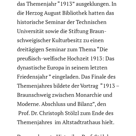
das Themen­jahr “1913” ausge­klungen. In
die Herzog August Biblio­thek hatten das
histo­ri­sche Seminar der Techni­schen
Univer­sität sowie die Stiftung Braun­
schwei­gi­scher Kultur­be­sitz zu einen
dreitä­gigen Seminar zum Thema “Die
preußisch-welfische Hochzeit 1913: Das
dynas­ti­sche Europa in seinem letzten
Friedens­jahr ” einge­laden. Das Finale des
Themen­jahres bildete der Vortrag “1913 –
Braun­schweig zwischen Monarchie und
Moderne. Abschluss und Bilanz”, den
Prof. Dr. Christoph Stölzl zum Ende des
Themen­jahres im Altstadt­rat­haus hielt.