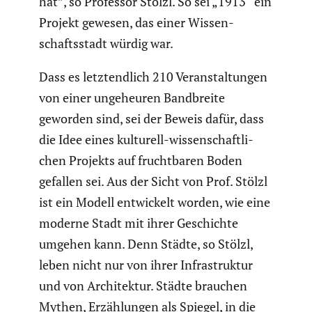
hat”, so Professor Stölzl. So sei „1913“ ein
Projekt gewesen, das einer Wissen­
schafts­stadt würdig war.
Dass es letzt­end­lich 210 Veran­stal­tungen
von einer ungeheuren Bandbreite
geworden sind, sei der Beweis dafür, dass
die Idee eines kulturell-wissen­schaft­li­
chen Projekts auf frucht­baren Boden
gefallen sei. Aus der Sicht von Prof. Stölzl
ist ein Modell entwi­ckelt worden, wie eine
moderne Stadt mit ihrer Geschichte
umgehen kann. Denn Städte, so Stölzl,
leben nicht nur von ihrer Infra­struktur
und von Archi­tektur. Städte brauchen
Mythen, Erzäh­lungen als Spiegel, in die