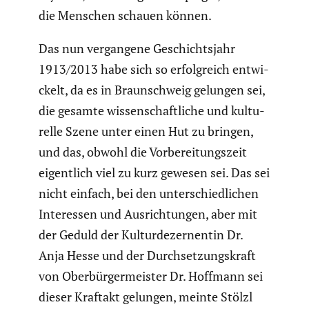
die Menschen schauen können.
Das nun vergan­gene Geschichts­jahr
1913/2013 habe sich so erfolg­reich entwi­
ckelt, da es in Braun­schweig gelungen sei,
die gesamte wissen­schaft­liche und kultu­
relle Szene unter einen Hut zu bringen,
und das, obwohl die Vorbe­rei­tungs­zeit
eigent­lich viel zu kurz gewesen sei. Das sei
nicht einfach, bei den unter­schied­li­chen
Inter­essen und Ausrich­tungen, aber mit
der Geduld der Kultur­de­zer­nentin Dr.
Anja Hesse und der Durch­set­zungs­kraft
von Oberbür­ger­meister Dr. Hoffmann sei
dieser Kraftakt gelungen, meinte Stölzl