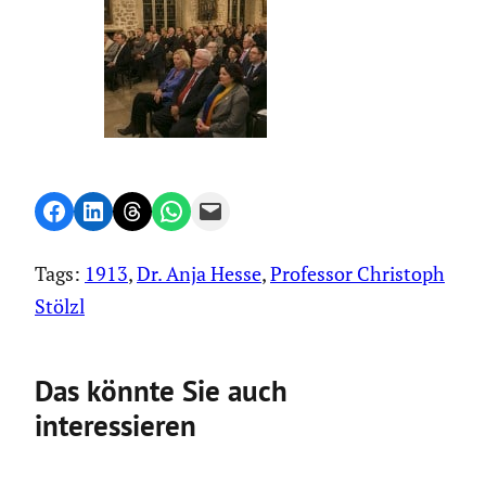
Share on Facebook
Share on LinkedIn
Share on Threads
Share on WhatsApp
Email this Page
Tags:
1913
, 
Dr. Anja Hesse
, 
Professor Christoph
Stölzl
Das könnte Sie auch
interessieren