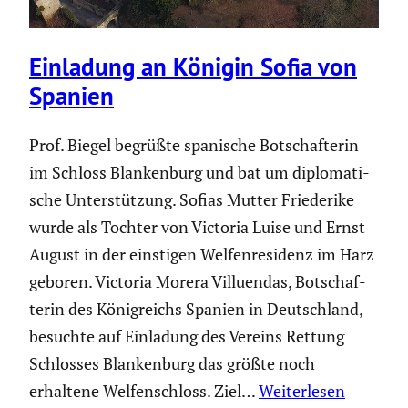
Einladung an Königin Sofia von
Spanien
Prof. Biegel begrüßte spanische Botschaf­terin
im Schloss Blanken­burg und bat um diplo­ma­ti­
sche Unter­stüt­zung. Sofias Mutter Friede­rike
wurde als Tochter von Victoria Luise und Ernst
August in der einstigen Welfen­re­si­denz im Harz
geboren. Victoria Morera Villuendas, Botschaf­
terin des König­reichs Spanien in Deutsch­land,
besuchte auf Einladung des Vereins Rettung
Schlosses Blanken­burg das größte noch
erhaltene Welfen­schloss. Ziel…
Weiterlesen