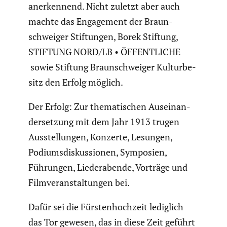
anerken­nend. Nicht zuletzt aber auch
machte das Engage­ment der Braun­
schweiger Stiftungen, Borek Stiftung,
STIFTUNG NORD/LB • ÖFFENTLICHE
sowie Stiftung Braun­schweiger Kultur­be­
sitz den Erfolg möglich.
Der Erfolg: Zur thema­ti­schen Ausein­an­
der­set­zung mit dem Jahr 1913 trugen
Ausstel­lungen, Konzerte, Lesungen,
Podiums­dis­kus­sionen, Symposien,
Führungen, Lieder­abende, Vorträge und
Filmver­an­stal­tungen bei.
Dafür sei die Fürsten­hoch­zeit lediglich
das Tor gewesen, das in diese Zeit geführt