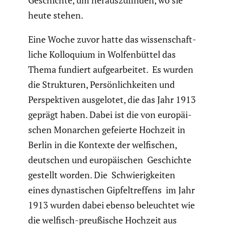
Geschichte, um heraus­zu­finden, wo sie
heute stehen.
Eine Woche zuvor hatte das wissen­schaft­
liche Kollo­quium in Wolfen­büttel das
Thema fundiert aufge­ar­beitet. Es wurden
die Struk­turen, Persön­lich­keiten und
Perspek­tiven ausge­lotet, die das Jahr 1913
geprägt haben. Dabei ist die von europäi­
schen Monarchen gefeierte Hochzeit in
Berlin in die Kontexte der welfi­schen,
deutschen und europäi­schen Geschichte
gestellt worden. Die Schwie­rig­keiten
eines dynas­ti­schen Gipfel­tref­fens im Jahr
1913 wurden dabei ebenso beleuchtet wie
die welfisch-preußi­sche Hochzeit aus