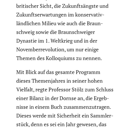
briti­scher Sicht, die Zukunfts­ängste und
Zukunfts­er­war­tungen im konser­vativ-
ländli­chen Milieu wie auch die Braun­
schweig sowie die Braun­schweiger
Dynastie im 1. Weltkrieg und in der
Novem­ber­re­vo­lu­tion, um nur einige
Themen des Kollo­quiums zu nennen.
Mit Blick auf das gesamte Programm
dieses Themen­jahres in seiner hohen
Vielfalt, regte Professor Stölz zum Schluss
einer Bilanz in der Dornse an, die Ergeb­
nisse in einem Buch zusam­men­zu­tragen.
Dieses werde mit Sicher­heit ein Sammler­
stück, denn es sei ein Jahr gewesen, das