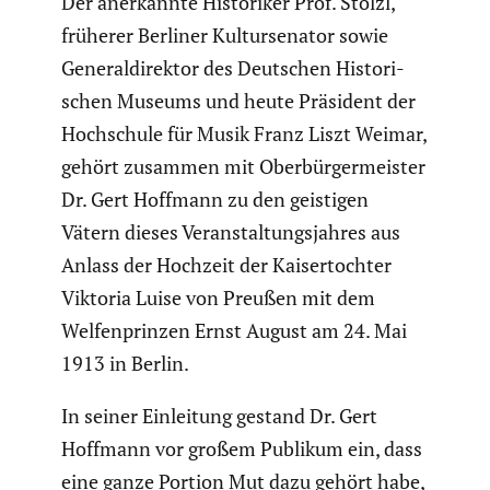
Der anerkannte Histo­riker Prof. Stölzl,
früherer Berliner Kultur­se­nator sowie
General­di­rektor des Deutschen Histo­ri­
schen Museums und heute Präsident der
Hochschule für Musik Franz Liszt Weimar,
gehört zusammen mit Oberbür­ger­meister
Dr. Gert Hoffmann zu den geistigen
Vätern dieses Veran­stal­tungs­jahres aus
Anlass der Hochzeit der Kaiser­tochter
Viktoria Luise von Preußen mit dem
Welfen­prinzen Ernst August am 24. Mai
1913 in Berlin.
In seiner Einlei­tung gestand Dr. Gert
Hoffmann vor großem Publikum ein, dass
eine ganze Portion Mut dazu gehört habe,