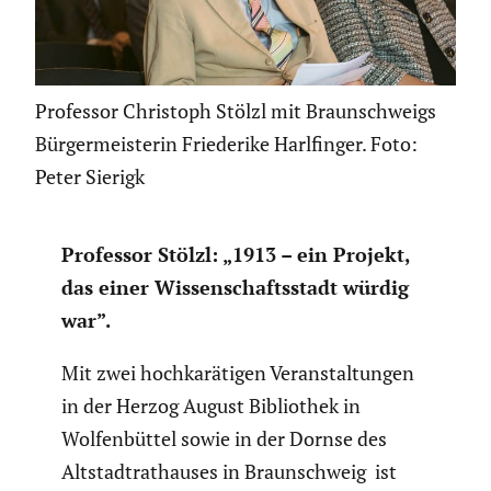
Professor Christoph Stölzl mit Braunschweigs
Bürgermeisterin Friederike Harlfinger. Foto:
Peter Sierigk
Professor Stölzl: „1913 – ein Projekt,
das einer Wissen­schafts­stadt würdig
war”.
Mit zwei hochka­rä­tigen Veran­stal­tungen
in der Herzog August Biblio­thek in
Wolfen­büttel sowie in der Dornse des
Altstadt­rat­hauses in Braun­schweig ist