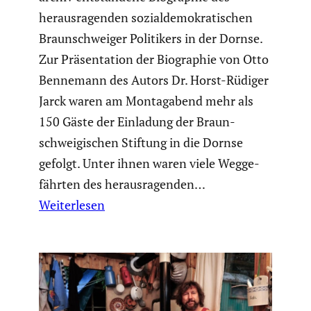
heraus­ra­genden sozial­de­mo­kra­ti­schen
Braun­schweiger Politi­kers in der Dornse.
Zur Präsen­ta­tion der Biogra­phie von Otto
Bennemann des Autors Dr. Horst-Rüdiger
Jarck waren am Montag­abend mehr als
150 Gäste der Einladung der Braun­
schwei­gi­schen Stiftung in die Dornse
gefolgt. Unter ihnen waren viele Wegge­
fährten des heraus­ra­genden…
Weiterlesen