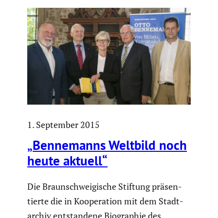
1. September 2015
„Benne­manns Weltbild noch
heute aktuell“
Die Braun­schwei­gi­sche Stiftung präsen­
tierte die in Koope­ra­tion mit dem Stadt­
ar­chiv entstan­dene Biogra­phie des