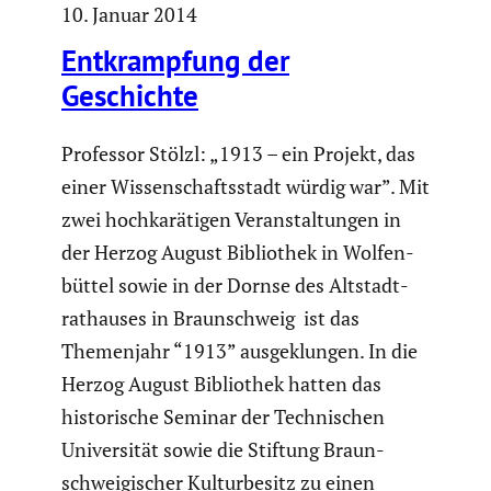
10. Januar 2014
Entkramp­fung der
Geschichte
Professor Stölzl: „1913 – ein Projekt, das
einer Wissen­schafts­stadt würdig war”. Mit
zwei hochka­rä­tigen Veran­stal­tungen in
der Herzog August Biblio­thek in Wolfen­
büttel sowie in der Dornse des Altstadt­
rat­hauses in Braun­schweig ist das
Themen­jahr “1913” ausge­klungen. In die
Herzog August Biblio­thek hatten das
histo­ri­sche Seminar der Techni­schen
Univer­sität sowie die Stiftung Braun­
schwei­gi­scher Kultur­be­sitz zu einen