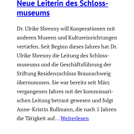
Neue Leiterin des Schloss­
mu­seums
Dr. Ulrike Sbresny will Koope­ra­tionen mit
anderen Museen und Kultur­ein­rich­tungen
vertiefen. Seit Beginn dieses Jahres hat Dr.
Ulrike Sbresny die Leitung des Schloss­
mu­seums und die Geschäfts­füh­rung der
Stiftung Residenz­schloss Braun­schweig
übernommen. Sie war bereits seit März
vergan­genen Jahres mit der kommis­sa­ri­
schen Leitung betraut gewesen und folgt
Anne-Kristin Rullmann, die nach 5 Jahren
die Tätigkeit auf…
Weiterlesen