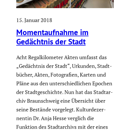
15. Januar 2018
Moment­auf­nahme im
Gedächtnis der Stadt
Acht Regal­ki­lo­meter Akten umfasst das
„Gedächtnis der Stadt“, Urkunden, Stadt­
bü­cher, Akten, Fotogra­fien, Karten und
Pläne aus den unter­schied­li­chen Epochen
der Stadt­ge­schichte. Nun hat das Stadt­ar­
chiv Braun­schweig eine Übersicht über
seine Bestände vorgelegt. Kultur­de­zer­
nentin Dr. Anja Hesse verglich die
Funktion des Stadt­ar­chivs mit der eines