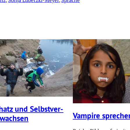
enz
, 
Sonja Lubetzki-Meyer
, 
Sprache
atz und Selbst­ver­
Vampire spreche
 wachsen