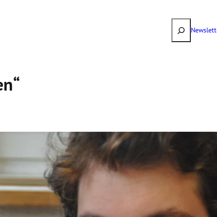
Suchen
Newslett
en“