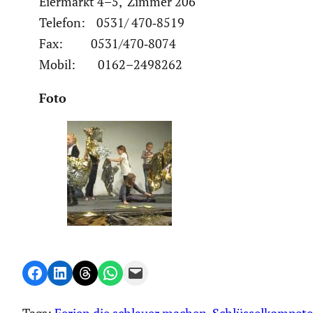
Eiermarkt 4–5, Zimmer 206
Telefon: 0531/ 470‑8519
Fax: 0531/470‑8074
Mobil: 0162–2498262
Foto
Share on Facebook
Share on LinkedIn
Share on Threads
Share on WhatsApp
Email this Page