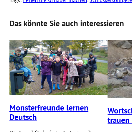
Tags:
Ferien die schlauer machen
, 
Schlüsselkompet
Das könnte Sie auch interessieren
Monster­freunde lernen
Wortsch
Deutsch
trauen