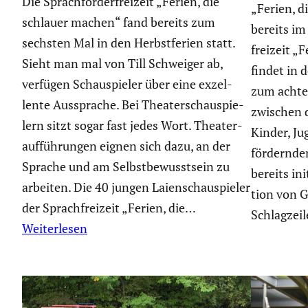
Die Sprach­för­der­frei­zeit „Ferien, die
„Ferien, d
schlauer machen“ fand bereits zum
bereits im
sechsten Mal in den Herbst­fe­rien statt.
frei­zeit 
Sieht man mal von Till Schweiger ab,
findet in d
verfügen Schau­spieler über eine exzel­
zum achten
lente Aussprache. Bei Theater­schau­spie­
zwischen d
lern sitzt sogar fast jedes Wort. Theater­
Kinder, Ju
auf­füh­rungen eignen sich dazu, an der
fördernden
Sprache und am Selbst­be­wusst­sein zu
bereits ini
arbeiten. Die 40 jungen Laien­schau­spieler
tion von G
der Sprach­frei­zeit „Ferien, die…
Schlag­ze
Weiterlesen