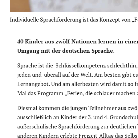
Individuelle Sprachförderung ist das Konzept von „F
40 Kinder aus zwölf Nationen lernen in einer 
Umgang mit der deutschen Sprache.
Sprache ist die Schlüs­sel­kom­pe­tenz schlechthi
jeden und überall auf der Welt. Am besten gibt e
Lernan­gebot. Und am aller­besten wird damit so 
Mal das Programm „Ferien, die schlauer machen an“.
Diesmal kommen die jungen Teilnehmer aus zwölf u
ausschließ­lich an Kinder der 3. und 4. Grund­schul
außer­schu­li­sche Sprach­för­de­rung zur deutli­ch
anderen Kindern erlebte Freizeit-Alltag das Selbs