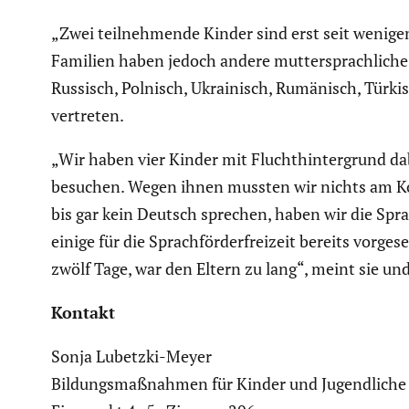
„Zwei teilneh­mende Kinder sind erst seit wenigen
Familien haben jedoch andere mutter­sprach­liche
Russisch, Polnisch, Ukrai­nisch, Rumänisch, Türkis
vertreten.
„Wir haben vier Kinder mit Flucht­hin­ter­grund d
besuchen. Wegen ihnen mussten wir nichts am Kon
bis gar kein Deutsch sprechen, haben wir die Spra
einige für die Sprach­för­der­frei­zeit bereits vor
zwölf Tage, war den Eltern zu lang“, meint sie und
Kontakt
Sonja Lubetzki-Meyer
Bildungs­maß­nahmen für Kinder und Jugend­liche mi