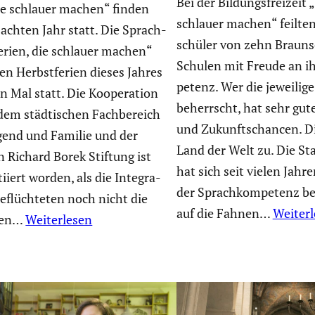
Bei der Bildungs­frei­zeit 
ie schlauer machen“ finden
schlauer machen“ feilte
 achten Jahr statt. Die Sprach­
schüler von zehn Braun­
„Ferien, die schlauer machen“
Schulen mit Freude an i
en Herbst­fe­rien dieses Jahres
pe­tenz. Wer die jeweilig
 Mal statt. Die Koope­ra­tion
beherrscht, hat sehr gute
em städti­schen Fachbe­reich
und Zukunfts­chancen. Di
gend und Familie und der
Land der Welt zu. Die St
 Richard Borek Stiftung ist
hat sich seit vielen Jahr
tiiert worden, als die Integra­
der Sprach­kom­pe­tenz be
eflüch­teten noch nicht die
auf die Fahnen…
Weiter
ilen…
Weiterlesen