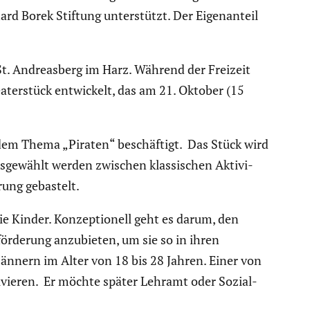
rd Borek Stiftung unter­stützt. Der Eigen­an­teil
St. Andre­as­berg im Harz. Während der Freizeit
ter­stück entwi­ckelt, das am 21. Oktober (15
dem Thema „Piraten“ beschäf­tigt. Das Stück wird
usge­wählt werden zwischen klassi­schen Aktivi­
rung gebastelt.
ie Kinder. Konzep­tio­nell geht es darum, den
­för­de­rung anzubieten, um sie so in ihren
ännern im Alter von 18 bis 28 Jahren. Einer von
ol­vieren. Er möchte später Lehramt oder Sozial­