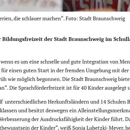
erien, die schlauer machen“. Foto: Stadt Braunschweig
Bildungs­frei­zeit der Stadt Braun­schweig im Schul­
n, wenn es um eine schnelle und gute Integra­tion von Me
s für einen guten Start in der fremden Umgebung mit der 
früh wie möglich begonnen. Die Stadt Braun­schweig biete
 Die Sprach­för­der­frei­zeit ist für 40 Kinder ausgelegt 
nter­schied­li­chen Herkunfts­län­dern und 14 Schulen B
­klassen und besitzt deswegen ein Allein­stel­lungs­merkmal
en Verbes­se­rung der Ausdrucks­fä­hig­keit der Kinder führ
t­be­wusst­sein der Kinder“, weiß Sonja Lubetzki-Meyer, b