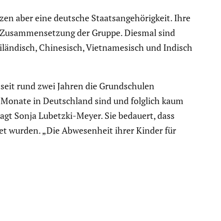
 aber eine deutsche Staats­an­ge­hö­rig­keit. Ihre
 Zusam­men­set­zung der Gruppe. Diesmal sind
län­disch, Chine­sisch, Vietna­me­sisch und Indisch
 seit rund zwei Jahren die Grund­schulen
 Monate in Deutsch­land sind und folglich kaum
sagt Sonja Lubetzki-Meyer. Sie bedauert, dass
ldet wurden. „Die Abwesen­heit ihrer Kinder für