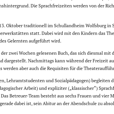
­hin­ter­grund. Die Sprach­frei­zeiten werden von der Richa
. Oktober tradi­tio­nell im Schul­land­heim Wolfsburg in 
­werk­stätten statt. Dabei wird mit den Kindern das Thea
des Gelernten aufge­führt wird.
d der zwei Wochen gelesenen Buch, das sich diesmal mit 
nd darge­stellt. Nachmit­tags kann während der Freizeit a
s werden aber auch die Requi­siten für die Theater­auf­füh­
gogen, Lehramtstu­denten und Sozial­päd­agogen) begleiten d
go­gi­scher Arbeit) und expli­ziter („klassi­scher“) Sprach
n. Das Betreuer-Team besteht aus sechs Frauen und vier M
 gerade dabei ist, sein Abitur an der Abend­schule zu abs