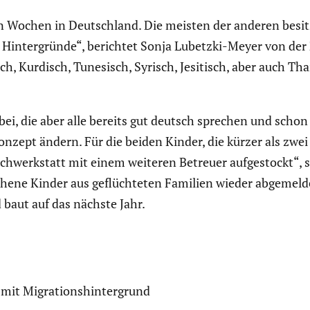
 Wochen in Deutsch­land. Die meisten der anderen besitzen
 Hinter­gründe“, berichtet Sonja Lubetzki-Meyer von der
ch, Kurdisch, Tunesisch, Syrisch, Jesitisch, aber auch Thai
abei, die aber alle bereits gut deutsch sprechen und schon
zept ändern. Für die beiden Kinder, die kürzer als zwei
ch­werk­statt mit einem weiteren Betreuer aufge­stockt“, 
ge­se­hene Kinder aus geflüch­teten Familien wieder abgeme
 baut auf das nächste Jahr.
t Migra­ti­ons­hin­ter­grund