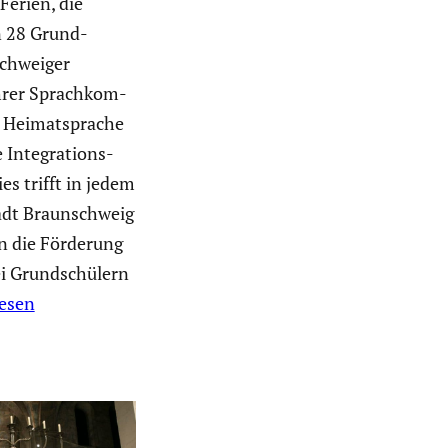
„Ferien, die
n 28 Grund­
schweiger
hrer Sprach­kom­
e Heimat­sprache
 Integra­tions-
es trifft in jedem
adt Braun­schweig
en die Förderung
i Grund­schü­lern
lesen