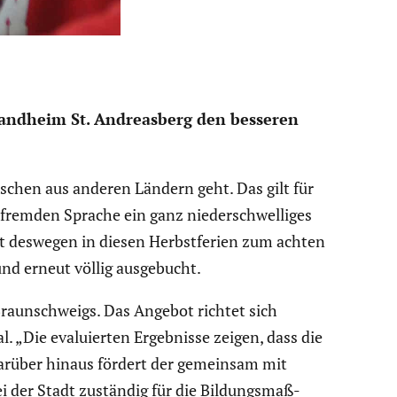
land­heim St. Andre­as­berg den besseren
nschen aus anderen Ländern geht. Das gilt für
fremden Sprache ein ganz nieder­schwel­liges
t deswegen in diesen Herbst­fe­rien zum achten
und erneut völlig ausge­bucht.
raun­schweigs. Das Angebot richtet sich
. „Die evalu­ierten Ergeb­nisse zeigen, dass die
t. Darüber hinaus fördert der gemeinsam mit
ei der Stadt zuständig für die Bildungs­maß­