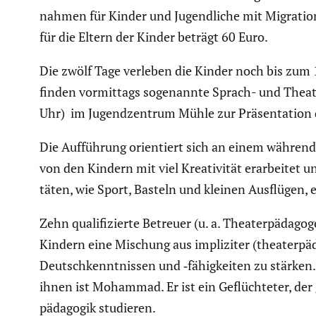
nahmen für Kinder und Jugend­liche mit Migra­ti­ons
für die Eltern der Kinder beträgt 60 Euro.
Die zwölf Tage verleben die Kinder noch bis zum 13
finden vormit­tags sogenannte Sprach- und Theater
Uhr) im Jugend­zen­trum Mühle zur Präsen­ta­tion 
Die Auffüh­rung orien­tiert sich an einem währen
von den Kindern mit viel Kreati­vität erarbeitet u
täten, wie Sport, Basteln und kleinen Ausflügen, e
Zehn quali­fi­zierte Betreuer (u. a. Theater­päd­a
Kindern eine Mischung aus impli­ziter (theater­päd­a
Deutsch­kennt­nissen und ‑fähig­keiten zu stärke
ihnen ist Mohammad. Er ist ein Geflüch­teter, der
päd­agogik studieren.