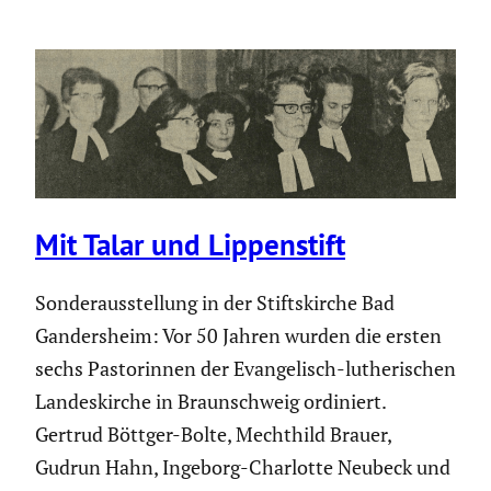
Mit Talar und Lippen­stift
Sonder­aus­stel­lung in der Stifts­kirche Bad
Ganders­heim: Vor 50 Jahren wurden die ersten
sechs Pasto­rinnen der Evange­lisch-luthe­ri­schen
Landes­kirche in Braun­schweig ordiniert.
Gertrud Böttger-Bolte, Mechthild Brauer,
Gudrun Hahn, Ingeborg-Charlotte Neubeck und