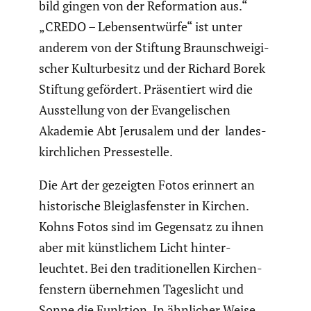
bild gingen von der Refor­ma­tion aus.“
„CREDO – Lebens­ent­würfe“ ist unter
anderem von der Stiftung Braun­schwei­gi­
scher Kultur­be­sitz und der Richard Borek
Stiftung gefördert. Präsen­tiert wird die
Ausstel­lung von der Evange­li­schen
Akademie Abt Jerusalem und der landes­
kirch­li­chen Presse­stelle.
Die Art der gezeigten Fotos erinnert an
histo­ri­sche Bleiglas­fenster in Kirchen.
Kohns Fotos sind im Gegensatz zu ihnen
aber mit künst­li­chem Licht hinter­
leuchtet. Bei den tradi­tio­nellen Kirchen­
fens­tern übernehmen Tages­licht und
Sonne die Funktion. In ähnlicher Weise