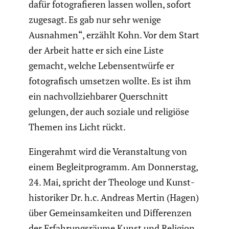
dafür fotogra­fieren lassen wollen, sofort
zugesagt. Es gab nur sehr wenige
Ausnahmen“, erzählt Kohn. Vor dem Start
der Arbeit hatte er sich eine Liste
gemacht, welche Lebens­ent­würfe er
fotogra­fisch umsetzen wollte. Es ist ihm
ein nachvoll­zieh­barer Querschnitt
gelungen, der auch soziale und religiöse
Themen ins Licht rückt.
Einge­rahmt wird die Veran­stal­tung von
einem Begleit­pro­gramm. Am Donnerstag,
24. Mai, spricht der Theologe und Kunst­
his­to­riker Dr. h.c. Andreas Mertin (Hagen)
über Gemein­sam­keiten und Diffe­renzen
der Erfah­rungs­räume Kunst und Religion.