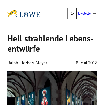
Zum
Suchen
Inhalt
Newsletter
springen
Hell strah­lende Lebens­
ent­würfe
Ralph-Herbert Meyer
8. Mai 2018