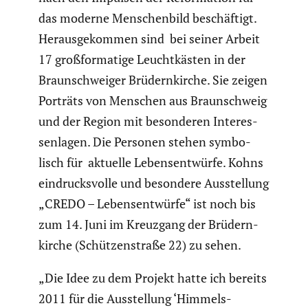
das moderne Menschen­bild beschäf­tigt.
Heraus­ge­kommen sind bei seiner Arbeit
17 großfor­ma­tige Leucht­kästen in der
Braun­schweiger Brüdern­kirche. Sie zeigen
Porträts von Menschen aus Braun­schweig
und der Region mit beson­deren Inter­es­
sen­lagen. Die Personen stehen symbo­
lisch für aktuelle Lebens­ent­würfe. Kohns
eindrucks­volle und besondere Ausstel­lung
„CREDO – Lebens­ent­würfe“ ist noch bis
zum 14. Juni im Kreuzgang der Brüdern­
kirche (Schüt­zen­straße 22) zu sehen.
„Die Idee zu dem Projekt hatte ich bereits
2011 für die Ausstel­lung ‘Himmels­