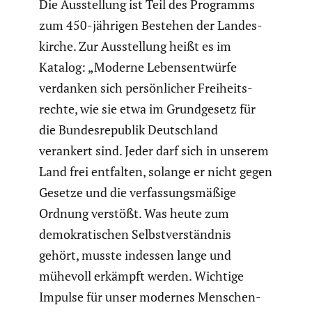
Die Ausstel­lung ist Teil des Programms
zum 450-jährigen Bestehen der Landes­
kirche. Zur Ausstel­lung heißt es im
Katalog: „Moderne Lebens­ent­würfe
verdanken sich persön­li­cher Freiheits­
rechte, wie sie etwa im Grund­ge­setz für
die Bundes­re­pu­blik Deutsch­land
verankert sind. Jeder darf sich in unserem
Land frei entfalten, solange er nicht gegen
Gesetze und die verfas­sungs­mä­ßige
Ordnung verstößt. Was heute zum
demokra­ti­schen Selbst­ver­ständnis
gehört, musste indessen lange und
mühevoll erkämpft werden. Wichtige
Impulse für unser modernes Menschen­