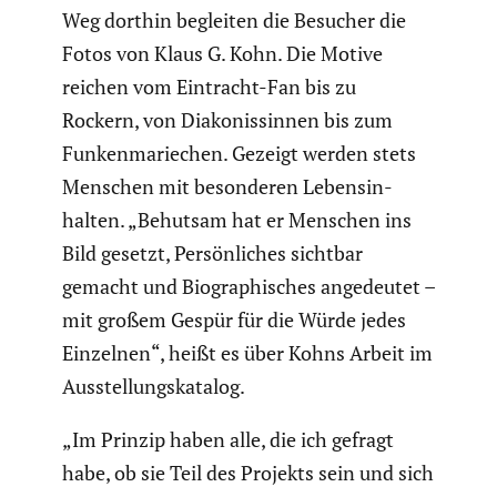
Weg dorthin begleiten die Besucher die
Fotos von Klaus G. Kohn. Die Motive
reichen vom Eintracht-Fan bis zu
Rockern, von Diako­nis­sinnen bis zum
Funken­ma­rie­chen. Gezeigt werden stets
Menschen mit beson­deren Lebens­in­
halten. „Behutsam hat er Menschen ins
Bild gesetzt, Persön­li­ches sichtbar
gemacht und Biogra­phi­sches angedeutet –
mit großem Gespür für die Würde jedes
Einzelnen“, heißt es über Kohns Arbeit im
Ausstel­lungs­ka­talog.
„Im Prinzip haben alle, die ich gefragt
habe, ob sie Teil des Projekts sein und sich