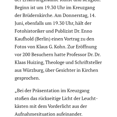
Beginn ist um 19.30 Uhr im Kreuzgang
der Brüdern­kirche. Am Donnerstag, 14.
Juni, ebenfalls um 19.30 Uhr, hält der
Fotohis­to­riker und Publizist Dr. Enno
Kaufhold (Berlin) einen Vortrag zu den
Fotos von Klaus G. Kohn. Zur Eröffnung
vor 200 Besuchern hatte Professor Dr. Dr.
Klaas Huizing, Theologe und Schrift­steller
aus Würzburg, über Gesichter in Kirchen
gespro­chen.
„Bei der Präsen­ta­tion im Kreuzgang
stoßen das rücksei­tige Licht der Leucht­
kästen mit dem Vorder­licht aus der
Aufnah­me­si­tua­tion aufein­ander.