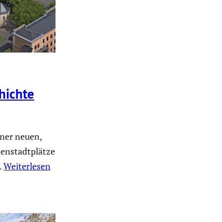
hichte
iner neuen,
nnenstadtplätze
.
Weiterlesen