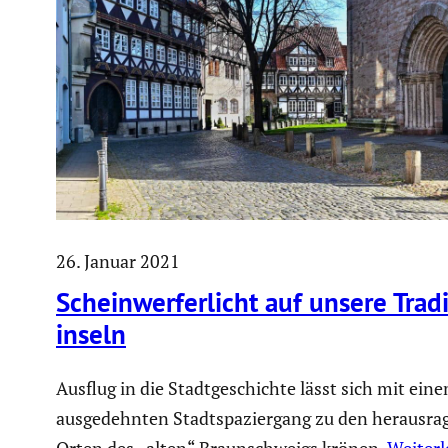
26. Januar 2021
Schein­wer­fer­licht auf unsere Tradi­
in­seln
Ausflug in die Stadtgeschichte lässt sich mit ein
ausgedehnten Stadtspaziergang zu den herausr
Orten des „alten“ Braunschweigs krönen.
Weiterl