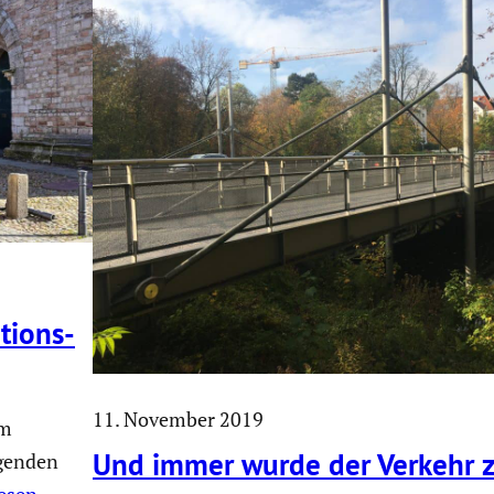
ti­ons­
11. November 2019
em
Und immer wurde der Verkehr z
agenden
esen