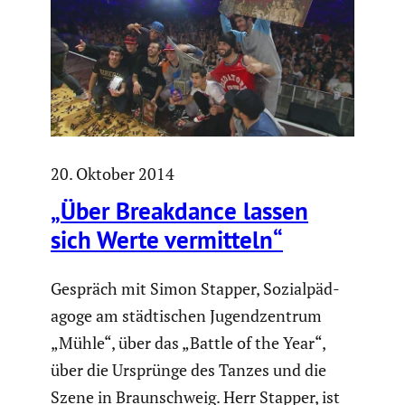
20. Oktober 2014
„Über Break­dance lassen
sich Werte vermit­teln“
Gespräch mit Simon Stapper, Sozial­päd­
agoge am städti­schen Jugend­zen­trum
„Mühle“, über das „Battle of the Year“,
über die Ursprünge des Tanzes und die
Szene in Braun­schweig. Herr Stapper, ist