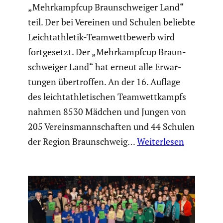
„Mehrkampfcup Braun­schweiger Land“
teil. Der bei Vereinen und Schulen beliebte
Leicht­ath­letik-Teamwett­be­werb wird
fortge­setzt. Der „Mehrkampfcup Braun­
schweiger Land“ hat erneut alle Erwar­
tungen übertroffen. An der 16. Auflage
des leicht­ath­le­ti­schen Teamwett­kampfs
nahmen 8530 Mädchen und Jungen von
205 Vereins­mann­schaften und 44 Schulen
der Region Braun­schweig…
Weiterlesen