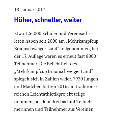
18. Januar 2017
Höher, schneller, weiter
Etwa 126.000 Schüler und Verein­s­ath­
leten haben seit 2000 am „Mehrkampfcup
Braun­schweiger Land“ teilge­nommen, bei
der 17. Auflage waren es erneut fast 8000
Teilnehmer. Die Beliebt­heit des
„Mehrkampfcup Braun­schweiger Land“
spiegelt sich in Zahlen wider. 7930 Jungen
und Mädchen hatten 2016 am tradi­ti­ons­
rei­chen Leicht­ath­le­tik­pro­jekt teilge­
nommen, bei dem drei bis fünf Teilneh­
me­rinnen und Teilnehmer aus Vereinen