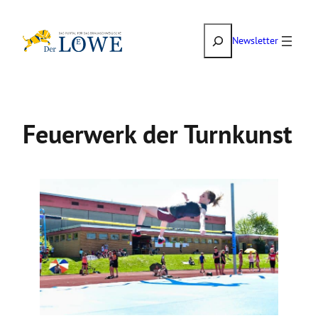
Zum
Suchen
Inhalt
Newsletter
springen
Feuerwerk der Turnkunst