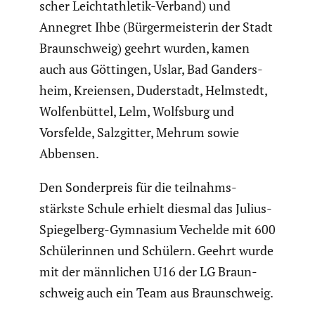
scher Leicht­ath­letik-Verband) und
Annegret Ihbe (Bürger­meis­terin der Stadt
Braun­schweig) geehrt wurden, kamen
auch aus Göttingen, Uslar, Bad Ganders­
heim, Kreiensen, Duder­stadt, Helmstedt,
Wolfenbüttel, Lelm, Wolfsburg und
Vorsfelde, Salzgitter, Mehrum sowie
Abbensen.
Den Sonder­preis für die teilnahms­
stärkste Schule erhielt diesmal das Julius-
Spiegel­berg-Gymnasium Vechelde mit 600
Schüle­rinnen und Schülern. Geehrt wurde
mit der männli­chen U16 der LG Braun­
schweig auch ein Team aus Braun­schweig.