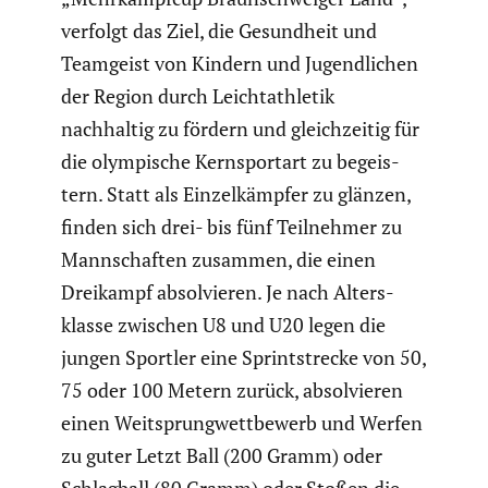
verfolgt das Ziel, die Gesund­heit und
Teamgeist von Kindern und Jugend­li­chen
der Region durch Leicht­ath­letik
nachhaltig zu fördern und gleich­zeitig für
die olympi­sche Kernsportart zu begeis­
tern. Statt als Einzel­kämpfer zu glänzen,
finden sich drei- bis fünf Teilnehmer zu
Mannschaften zusammen, die einen
Dreikampf absol­vieren. Je nach Alters­
klasse zwischen U8 und U20 legen die
jungen Sportler eine Sprint­strecke von 50,
75 oder 100 Metern zurück, absol­vieren
einen Weitsprung­wett­be­werb und Werfen
zu guter Letzt Ball (200 Gramm) oder