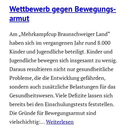
Wettbe­werb gegen Bewegungs­
armut
Am „Mehrkampfcup Braun­schweiger Land“
haben sich im vergan­genen Jahr rund 8.000
Kinder und Jugend­liche beteiligt. Kinder und
Jugend­liche bewegen sich insgesamt zu wenig.
Daraus resul­tieren nicht nur gesund­heit­liche
Probleme, die die Entwick­lung gefährden,
sondern auch zusätz­liche Belas­tungen für das
Gesund­heits­wesen. Viele Defizite lassen sich
bereits bei den Einschu­lungs­tests feststellen.
Die Gründe für Bewegungs­armut sind
vielschichtig:…
Weiterlesen