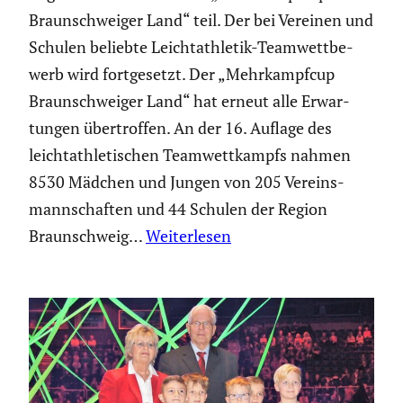
Braun­schweiger Land“ teil. Der bei Vereinen und
Schulen beliebte Leicht­ath­letik-Teamwett­be­
werb wird fortge­setzt. Der „Mehrkampfcup
Braun­schweiger Land“ hat erneut alle Erwar­
tungen übertroffen. An der 16. Auflage des
leicht­ath­le­ti­schen Teamwett­kampfs nahmen
8530 Mädchen und Jungen von 205 Vereins­
mann­schaften und 44 Schulen der Region
Braun­schweig…
Weiterlesen