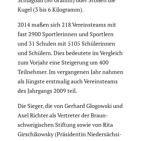
Schlag­ball (80 Gramm) oder Stoßen die
Kugel (3 bis 6 Kilogramm).
2014 maßen sich 218 Vereins­teams mit
fast 2900 Sport­le­rinnen und Sportlern
und 31 Schulen mit 5105 Schüle­rinnen
und Schülern. Dies bedeutete im Vergleich
zum Vorjahr eine Steige­rung um 400
Teilnehmer. Im vergan­genen Jahr nahmen
als Jüngste erstmalig auch Vereins­teams
des Jahrgangs 2009 teil.
Die Sieger, die von Gerhard Glogowski und
Axel Richter als Vertreter der Braun­
schwei­gi­schen Stiftung sowie von Rita
Girschi­kowsky (Präsi­dentin Nieder­säch­si­