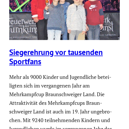
Sieger­eh­rung vor tausenden
Sportfans
Mehr als 9000 Kinder und Jugend­liche betei­
ligten sich im vergan­genen Jahr am
Mehrkampfcup Braun­schweiger Land. Die
Attrak­ti­vität des Mehrkampf­cups Braun­
schweiger Land ist auch im 19. Jahr ungebro­
chen. Mit 9240 teilneh­menden Kindern und
Jugend­li­chen wurde im vergan­genen Jahr das