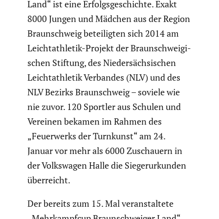
Land“ ist eine Erfolgs­ge­schichte. Exakt
8000 Jungen und Mädchen aus der Region
Braun­schweig betei­ligten sich 2014 am
Leicht­ath­letik-Projekt der Braun­schwei­gi­
schen Stiftung, des Nieder­säch­si­schen
Leicht­ath­letik Verbandes (NLV) und des
NLV Bezirks Braun­schweig – soviele wie
nie zuvor. 120 Sportler aus Schulen und
Vereinen bekamen im Rahmen des
„Feuer­werks der Turnkunst“ am 24.
Januar vor mehr als 6000 Zuschauern in
der Volks­wagen Halle die Sieger­ur­kunden
überreicht.
Der bereits zum 15. Mal veran­stal­tete
„Mehrkampfcup Braun­schweiger Land“,