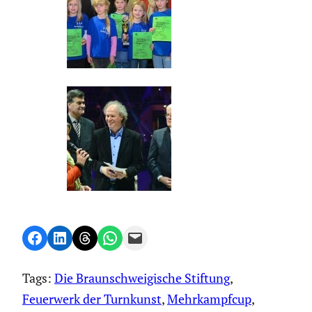
Share on Facebook
Share on LinkedIn
Share on Threads
Share on WhatsApp
Email this Page
Tags:
Die Braunschweigische Stiftung
, 
Feuerwerk der Turnkunst
, 
Mehrkampfcup
, 