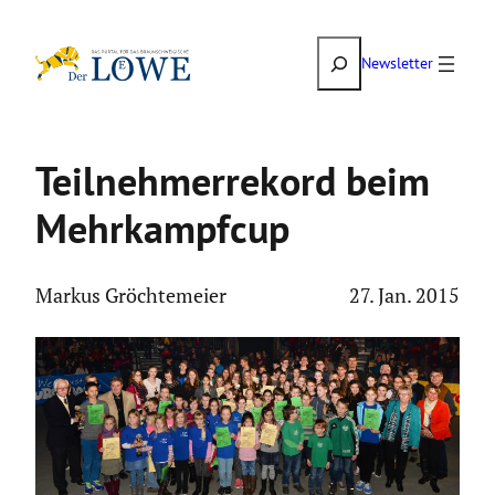
Zum
Suchen
Inhalt
Newsletter
springen
Teilneh­mer­re­kord beim
Mehrkampfcup
Markus Gröchtemeier
27. Jan. 2015