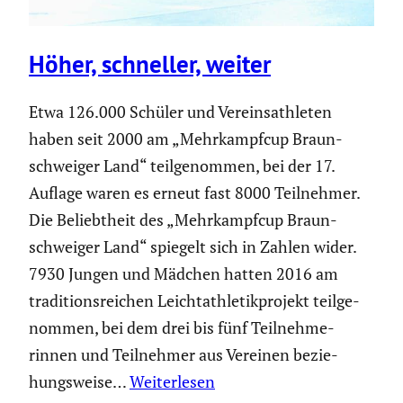
Höher, schneller, weiter
Etwa 126.000 Schüler und Verein­s­ath­leten
haben seit 2000 am „Mehrkampfcup Braun­
schweiger Land“ teilge­nommen, bei der 17.
Auflage waren es erneut fast 8000 Teilnehmer.
Die Beliebt­heit des „Mehrkampfcup Braun­
schweiger Land“ spiegelt sich in Zahlen wider.
7930 Jungen und Mädchen hatten 2016 am
tradi­ti­ons­rei­chen Leicht­ath­le­tik­pro­jekt teilge­
nommen, bei dem drei bis fünf Teilneh­me­
rinnen und Teilnehmer aus Vereinen bezie­
hungs­weise…
Weiterlesen