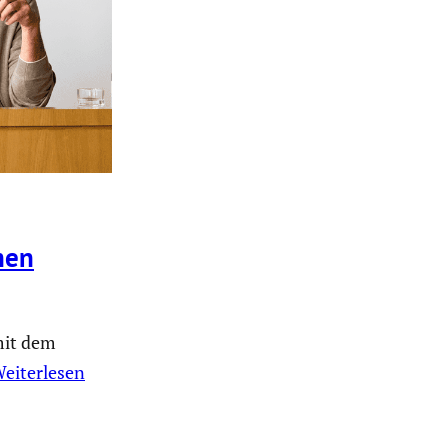
hen
mit dem
eiterlesen