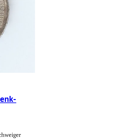
denk­
chweiger