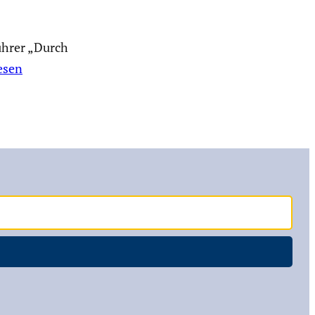
ührer „Durch
esen