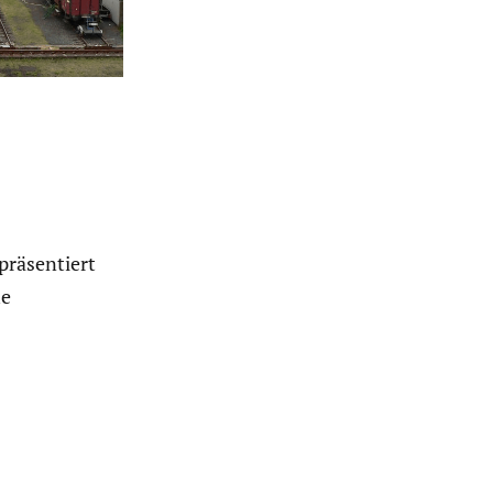
präsentiert
he