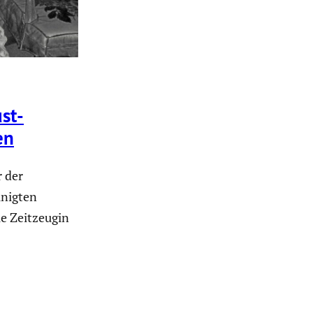
st-
en
r der
inigten
e Zeitzeugin