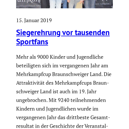
15. Januar 2019
Sieger­eh­rung vor tausenden
Sportfans
Mehr als 9000 Kinder und Jugend­liche
betei­ligten sich im vergan­genen Jahr am
Mehrkampfcup Braun­schweiger Land. Die
Attrak­ti­vität des Mehrkampf­cups Braun­
schweiger Land ist auch im 19. Jahr
ungebro­chen. Mit 9240 teilneh­menden
Kindern und Jugend­li­chen wurde im
vergan­genen Jahr das dritt­beste Gesamt­
re­sultat in der Geschichte der Veran­stal­