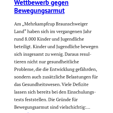
Wettbe­werb gegen
Bewegungs­armut
Am „Mehrkampfcup Braun­schweiger
Land“ haben sich im vergan­genen Jahr
rund 8.000 Kinder und Jugend­liche
beteiligt. Kinder und Jugend­liche bewegen
sich insgesamt zu wenig. Daraus resul­
tieren nicht nur gesund­heit­liche
Probleme, die die Entwick­lung gefährden,
sondern auch zusätz­liche Belas­tungen für
das Gesund­heits­wesen. Viele Defizite
lassen sich bereits bei den Einschu­lungs­
tests feststellen. Die Gründe für
Bewegungs­armut sind vielschichtig:…