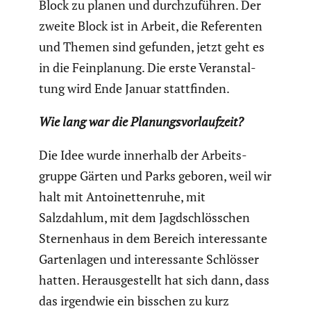
Block zu planen und durch­zu­führen. Der
zweite Block ist in Arbeit, die Referenten
und Themen sind gefunden, jetzt geht es
in die Feinpla­nung. Die erste Veran­stal­
tung wird Ende Januar statt­finden.
Wie lang war die Planungs­vor­lauf­zeit?
Die Idee wurde innerhalb der Arbeits­
gruppe Gärten und Parks geboren, weil wir
halt mit Antoi­net­ten­ruhe, mit
Salzdahlum, mit dem Jagdschlöss­chen
Sternen­haus in dem Bereich inter­es­sante
Garten­lagen und inter­es­sante Schlösser
hatten. Heraus­ge­stellt hat sich dann, dass
das irgendwie ein bisschen zu kurz