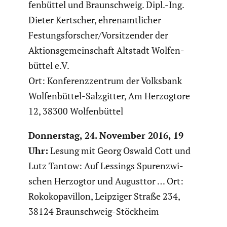
fen­büttel und Braun­schweig. Dipl.-Ing.
Dieter Kertscher, ehren­amt­li­cher
Festungsforscher/Vorsitzender der
Aktions­ge­mein­schaft Altstadt Wolfen­
büttel e.V.
Ort: Konfe­renz­zen­trum der Volksbank
Wolfen­büttel-Salzgitter, Am Herzog­tore
12, 38300 Wolfen­büttel
Donnerstag, 24. November 2016, 19
Uhr:
Lesung mit Georg Oswald Cott und
Lutz Tantow: Auf Lessings Spurenzwi­
schen Herzogtor und Augusttor … Ort:
Rokoko­pa­villon, Leipziger Straße 234,
38124 Braun­schweig-Stöckheim