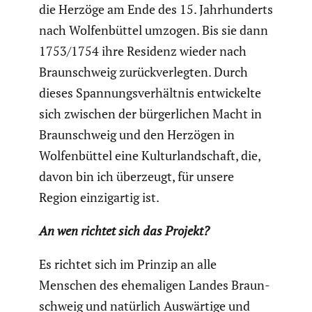
die Herzöge am Ende des 15. Jahrhun­derts
nach Wolfen­büttel umzogen. Bis sie dann
1753/1754 ihre Residenz wieder nach
Braun­schweig zurück­ver­legten. Durch
dieses Spannungs­ver­hältnis entwi­ckelte
sich zwischen der bürger­li­chen Macht in
Braun­schweig und den Herzögen in
Wolfen­büttel eine Kultur­land­schaft, die,
davon bin ich überzeugt, für unsere
Region einzig­artig ist.
An wen richtet sich das Projekt?
Es richtet sich im Prinzip an alle
Menschen des ehema­ligen Landes Braun­
schweig und natürlich Auswär­tige und