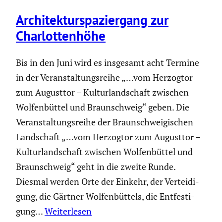
Archi­tek­tur­spa­zier­gang zur
Charlot­ten­höhe
Bis in den Juni wird es insgesamt acht Termine
in der Veran­stal­tungs­reihe „…vom Herzogtor
zum Augusttor – Kultur­land­schaft zwischen
Wolfen­büttel und Braun­schweig“ geben. Die
Veran­stal­tungs­reihe der Braun­schwei­gi­schen
Landschaft „…vom Herzogtor zum Augusttor –
Kultur­land­schaft zwischen Wolfen­büttel und
Braun­schweig“ geht in die zweite Runde.
Diesmal werden Orte der Einkehr, der Vertei­di­
gung, die Gärtner Wolfen­büt­tels, die Entfes­ti­
gung…
Weiterlesen