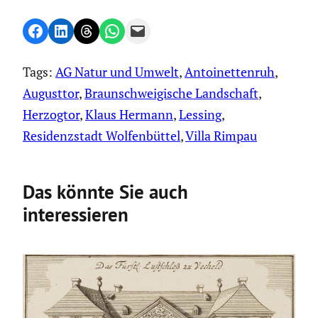
Share on Facebook
Share on LinkedIn
Share on Threads
Share on WhatsApp
Email this Page
Tags:
AG Natur und Umwelt
, 
Antoinettenruh
, 
Augusttor
, 
Braunschweigische Landschaft
, 
Herzogtor
, 
Klaus Hermann
, 
Lessing
, 
Residenzstadt Wolfenbüttel
, 
Villa Rimpau
Das könnte Sie auch
interessieren