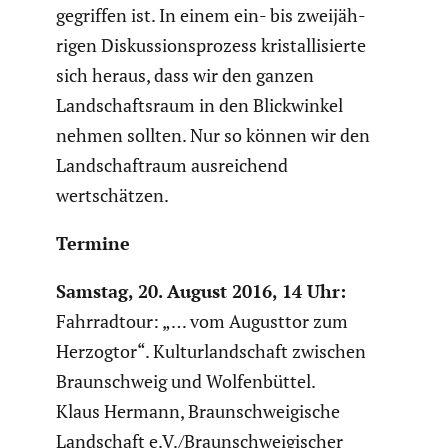
gegriffen ist. In einem ein- bis zweijäh­
rigen Diskus­si­ons­pro­zess kristal­li­sierte
sich heraus, dass wir den ganzen
Landschafts­raum in den Blick­winkel
nehmen sollten. Nur so können wir den
Landschaft­raum ausrei­chend
wertschätzen.
Termine
Samstag, 20. August 2016, 14 Uhr:
Fahrrad­tour: „… vom Augusttor zum
Herzogtor“. Kultur­land­schaft zwischen
Braun­schweig und Wolfen­büttel.
Klaus Hermann, Braun­schwei­gi­sche
Landschaft e.V./Braunschweigischer