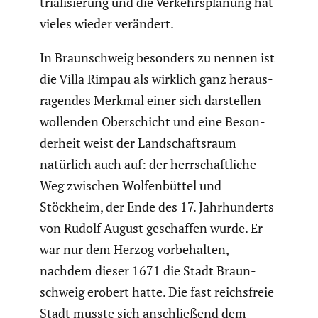
tria­li­sie­rung und die Verkehrs­pla­nung hat
vieles wieder verändert.
In Braun­schweig besonders zu nennen ist
die Villa Rimpau als wirklich ganz heraus­
ra­gendes Merkmal einer sich darstellen
wollenden Oberschicht und eine Beson­
der­heit weist der Landschafts­raum
natürlich auch auf: der herrschaft­liche
Weg zwischen Wolfen­büttel und
Stöckheim, der Ende des 17. Jahrhun­derts
von Rudolf August geschaffen wurde. Er
war nur dem Herzog vorbe­halten,
nachdem dieser 1671 die Stadt Braun­
schweig erobert hatte. Die fast reichs­freie
Stadt musste sich anschlie­ßend dem