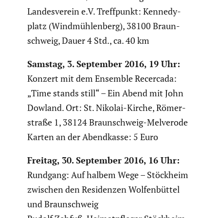
Landes­verein e.V. Treff­punkt: Kenne­dy­
platz (Windmüh­len­berg), 38100 Braun­
schweig, Dauer 4 Std., ca. 40 km
Samstag, 3. September 2016, 19 Uhr:
Konzert mit dem Ensemble Recercada:
„Time stands still“ – Ein Abend mit John
Dowland. Ort: St. Nikolai-Kirche, Römer­
straße 1, 38124 Braun­schweig-Melverode
Karten an der Abend­kasse: 5 Euro
Freitag, 30. September 2016, 16 Uhr:
Rundgang: Auf halbem Wege – Stöckheim
zwischen den Residenzen Wolfen­büttel
und Braun­schweig