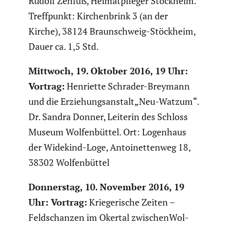
Rudolf Zehfuß, Heimat­pfleger Stöckheim.
Treff­punkt: Kirchen­brink 3 (an der
Kirche), 38124 Braun­schweig-Stöckheim,
Dauer ca. 1,5 Std.
Mittwoch, 19. Oktober 2016, 19 Uhr:
Vortrag:
Henriette Schrader-Breymann
und die Erziehungsanstalt„Neu-Watzum“.
Dr. Sandra Donner, Leiterin des Schloss
Museum Wolfen­büttel. Ort: Logenhaus
der Widekind-Loge, Antoi­net­tenweg 18,
38302 Wolfen­büttel
Donnerstag, 10. November 2016, 19
Uhr: Vortrag:
Kriege­ri­sche Zeiten –
Feldschanzen im Okertal zwischen­Wol­