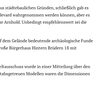
s städte­bau­li­chen Gründen, schließ­lich gab es
oulevard wahrge­nommen werden können, aber es
lmar Arnhold. Unbedingt empfeh­lens­wert sei die
uf dem Gelände bedeu­tende archäo­lo­gi­sche Funde
große Bürger­haus Hintern Brüdern 18 mit
lt­aus­schuss wurde in einer Mittei­lung über den
ßstabs­ge­treuen Modellen waren die Dimen­sionen