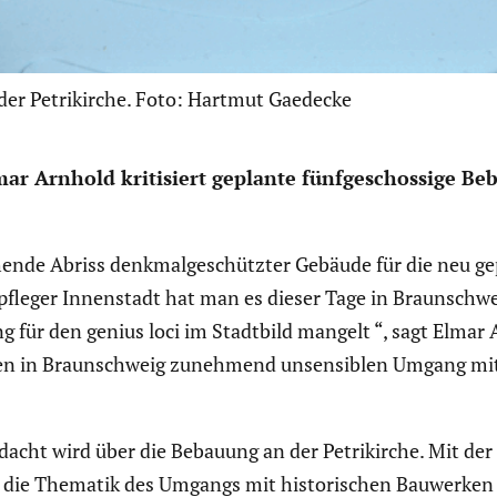
der Petrikirche. Foto: Hartmut Gaedecke
 Elmar Arnhold kriti­siert geplante fünfge­schos­sige
hende Abriss denkmal­ge­schützter Gebäude für die neu ge
t­pfleger Innen­stadt hat man es dieser Tage in Braun­schw
g für den genius loci im Stadtbild mangelt “, sagt Elmar 
iert den in Braun­schweig zunehmend unsen­si­blen Umgang m
ht wird über die Bebauung an der Petri­kirche. Mit der Arb
er die Thematik des Umgangs mit histo­ri­schen Bauwer