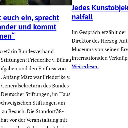
Jedes Kunst­ob­je
nal­fall
 euch ein, sprecht
­ander und kommt
Im Gespräch erzählt der
men“
Direktor des Herzog-Ant
Museums von seinen Er
­kre­tärin Bundes­ver­band
internationalen Verknüp
Stiftungen: Friede­rike v. Bünau
Weiterlesen
ufgaben und den Einfluss von
. Anfang März war Friede­rike v.
 General­se­kre­tärin des Bundes­
 Deutscher Stiftungen, im Haus
schwei­gi­schen Stiftungen am
 zu Besuch. Die Stand­ort38-
hat vor der Veran­stal­tung mit