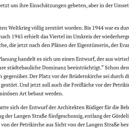
jetzt um ihre Einschät­zungen gebeten, aber in der Umset
ten Weltkrieg völlig zerstört worden. Bis 1944 war es durch 
ach 1945 erhielt das Viertel im Umkreis der wieder­her­ge­
che, die jetzt nach den Plänen der Eigen­tü­merin, der Eva
lanung handelt es sich um einen Entwurf, der aus wirtsch
 ihre städte­bau­liche Dominanz beein­träch­tigt.“ Schon 
h gegenüber. Der Platz vor der Brüdern­kirche sei durch 
tört. Und jetzt soll auch die Freifläche vor der Petri­kir
olumi­nösen Art bebaut werden.
atte sich der Entwurf der Archi­tekten Rüdiger für die Beba
g der Langen Straße fünfge­schossig, entlang der Görde­l
von der Petri­kirche aus Sicht von der Langen Straße best