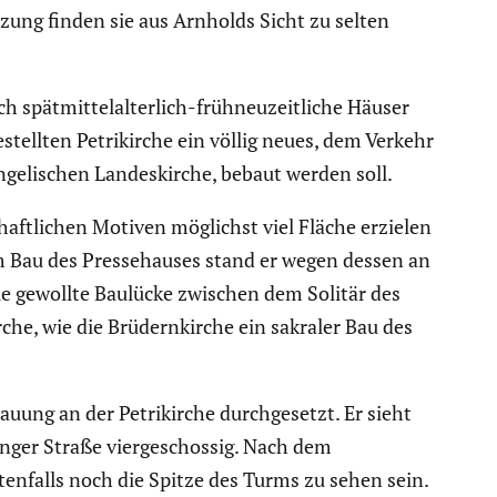
zung finden sie aus Arnholds Sicht zu selten
spätmit­tel­al­ter­lich-frühneu­zeit­liche Häuser
stellten Petri­kirche ein völlig neues, dem Verkehr
nge­li­schen Landes­kirche, bebaut werden soll.
aft­li­chen Motiven möglichst viel Fläche erzielen
dem Bau des Presse­hauses stand er wegen dessen an
die gewollte Baulücke zwischen dem Solitär des
che, wie die Brüdern­kirche ein sakraler Bau des
uung an der Petri­kirche durch­ge­setzt. Er sieht
inger Straße vierge­schossig. Nach dem
en­falls noch die Spitze des Turms zu sehen sein.