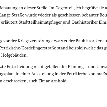
ebauung an dieser Stelle. Im Gegenteil, ich begrüße sie au
e Lange Straße würde wieder als geschlossen bebauter B
 erläutert Stadt­teil­hei­mat­pfleger und Bauhis­to­riker E
or der Kriegs­zer­stö­rung erwartet der Bauhis­to­riker a
Petrikirche/Gördelingerstraße stand beispiels­weise das 
en Hofge­bäuden.
etzte Entschei­dung nicht gefallen. Im Planungs- und Umwe
gs­plan. In einer Ausstel­lung in der Petri­kirche von ma
 erschro­cken, auch Elmar Arnhold.