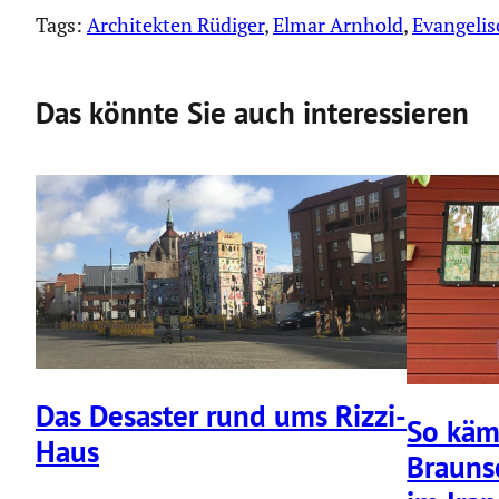
Tags:
Architekten Rüdiger
, 
Elmar Arnhold
, 
Evangelis
Das könnte Sie auch interessieren
Das Desaster rund ums Rizzi-
So käm
Haus
Braun­s