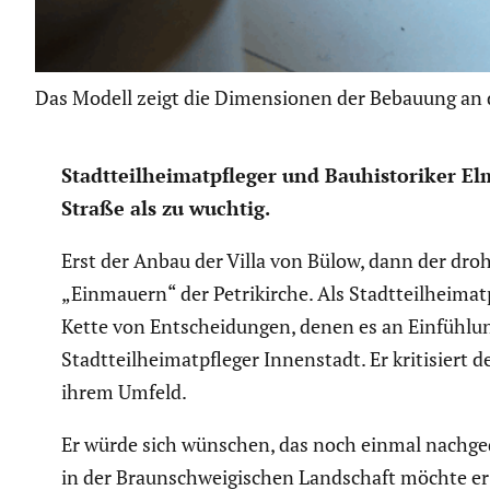
Das Modell zeigt die Dimensionen der Bebauung an 
Stadt­teil­hei­mat­pfleger und Bauhis­to­riker
Straße als zu wuchtig.
Erst der Anbau der Villa von Bülow, dann der dro
„Einmauern“ der Petri­kirche. Als Stadt­teil­hei­ma
Kette von Entschei­dungen, denen es an Einfüh­lun
Stadt­teil­hei­mat­pfleger Innen­stadt. Er kriti­s
ihrem Umfeld.
Er würde sich wünschen, das noch einmal nachge­dac
in der Braun­schwei­gi­schen Landschaft möchte 