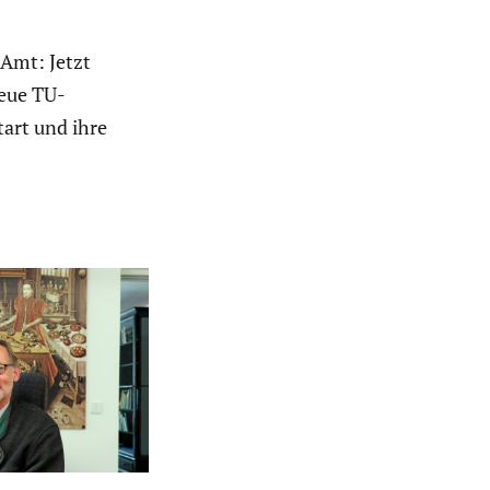
m Amt: Jetzt
eue TU-
tart und ihre