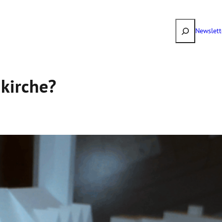
Suchen
Newslett
­kirche?