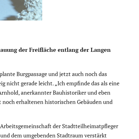
 Bebauung der Freifläche entlang der Langen
plante Burgpas­sage und jetzt auch noch das
eig nicht gerade leicht. „Ich empfinde das als eine
Arnhold, anerkannter Bauhis­to­riker und eben
it noch erhal­tenen histo­ri­schen Gebäuden und
eits­ge­mein­schaft der Stadt­teil­hei­mat­pfleger
ken und dem umgebenden Stadtraum verstärkt