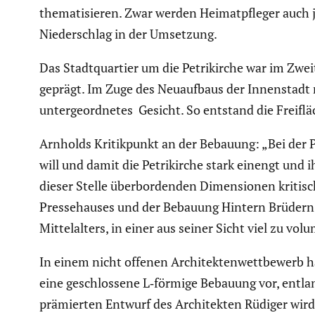
thema­ti­sieren. Zwar werden Heimat­pfleger auch 
Nieder­schlag in der Umsetzung.
Das Stadt­quar­tier um die Petri­kirche war im Zwei
geprägt. Im Zuge des Neuauf­baus der Innen­stadt n
unter­ge­ord­netes Gesicht. So entstand die Freiflä
Arnholds Kritik­punkt an der Bebauung: „Bei der P
will und damit die Petri­kirche stark einengt und
dieser Stelle überbor­denden Dimen­sionen kritisc
Presse­hauses und der Bebauung Hintern Brüdern ges
Mittel­al­ters, in einer aus seiner Sicht viel zu v
In einem nicht offenen Archi­tek­ten­wett­be­werb h
eine geschlos­sene L‑förmige Bebauung vor, entlan
prämierten Entwurf des Archi­tekten Rüdiger wird 