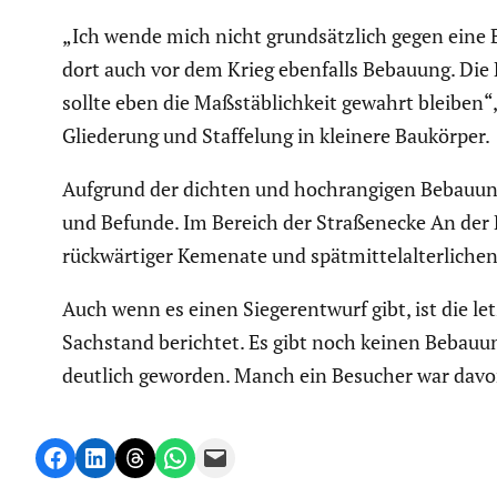
„Ich wende mich nicht grund­sätz­lich gegen eine B
dort auch vor dem Krieg ebenfalls Bebauung. Di
sollte eben die Maßstäb­lich­keit gewahrt bleiben“,
Gliede­rung und Staffe­lung in kleinere Baukörper.
Aufgrund der dichten und hochran­gigen Bebauung v
und Befunde. Im Bereich der Straßen­ecke An der 
rückwär­tiger Kemenate und spätmit­tel­al­ter­li­ch
Auch wenn es einen Sieger­ent­wurf gibt, ist die l
Sachstand berichtet. Es gibt noch keinen Bebau­un
deutlich geworden. Manch ein Besucher war davon
Share on Facebook
Share on LinkedIn
Share on Threads
Share on WhatsApp
Email this Page