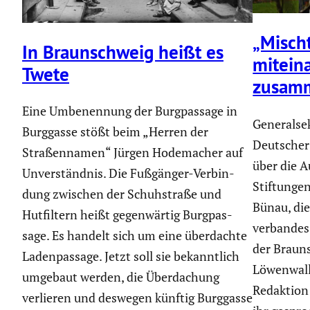
„Mischt
In Braun­schweig heißt es
mitein
Twete
zusam
Eine Umbenen­nung der Burgpas­sage in
General­se
Burggasse stößt beim „Herren der
Deutscher 
Straßen­namen“ Jürgen Hodema­cher auf
über die A
Unver­ständnis. Die Fußgänger-Verbin­
Stiftungen
dung zwischen der Schuh­straße und
Bünau, die
Hutfil­tern heißt gegen­wärtig Burgpas­
ver­bandes
sage. Es handelt sich um eine überdachte
der Braun­
Laden­pas­sage. Jetzt soll sie bekannt­lich
Löwenwall
umgebaut werden, die Überda­chung
Redaktion 
verlieren und deswegen künftig Burggasse