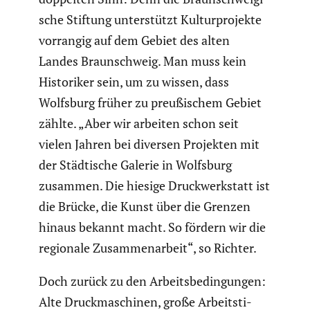
sche Stiftung unter­stützt Kultur­pro­jekte
vorrangig auf dem Gebiet des alten
Landes Braun­schweig. Man muss kein
Histo­riker sein, um zu wissen, dass
Wolfsburg früher zu preußi­schem Gebiet
zählte. „Aber wir arbeiten schon seit
vielen Jahren bei diversen Projekten mit
der Städti­sche Galerie in Wolfsburg
zusammen. Die hiesige Druck­werk­statt ist
die Brücke, die Kunst über die Grenzen
hinaus bekannt macht. So fördern wir die
regionale Zusam­men­ar­beit“, so Richter.
Doch zurück zu den Arbeits­be­din­gungen:
Alte Druck­ma­schinen, große Arbeits­ti­