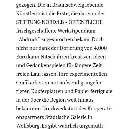
gezogen. Die in Braun­schweig lebende
Künst­lerin ist die Erste, die das von der
STIFTUNG NORD/LB • ÖFFENTLICHE
frisch­ge­schaf­fene Werksti­pen­dium
„Abdruck“ zugespro­chen bekam. Doch
nicht nur dank der Dotierung von 4.000
Euro kann Nitsch ihren kreativen Ideen
und Gedan­ken­spielen für längere Zeit
freien Lauf lassen. Ihre experi­men­tellen
Grafik­ar­beiten mit aufwendig angefer­
tigten Kupfer­platten und Papier fertigt sie
in der über die Region weit hinaus
bekannten Druck­werk­statt des Koope­ra­ti­
ons­part­ners Städti­sche Galerie in
Wolfsburg. Es gibt wahrlich ungemüt­li­