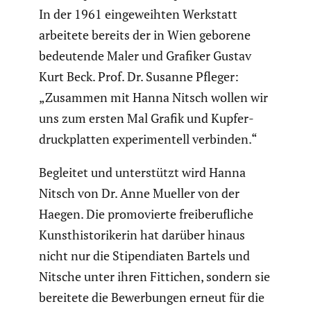
In der 1961 einge­weihten Werkstatt
arbeitete bereits der in Wien geborene
bedeu­tende Maler und Grafiker Gustav
Kurt Beck. Prof. Dr. Susanne Pfleger:
„Zusammen mit Hanna Nitsch wollen wir
uns zum ersten Mal Grafik und Kupfer­
druck­platten experi­men­tell verbinden.“
Begleitet und unter­stützt wird Hanna
Nitsch von Dr. Anne Mueller von der
Haegen. Die promo­vierte freibe­ruf­liche
Kunst­his­to­ri­kerin hat darüber hinaus
nicht nur die Stipen­diaten Bartels und
Nitsche unter ihren Fittichen, sondern sie
bereitete die Bewer­bungen erneut für die