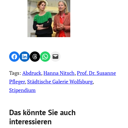
Share on Facebook
Share on LinkedIn
Share on Threads
Share on WhatsApp
Email this Page
Tags:
Abdruck
, 
Hanna Nitsch
, 
Prof. Dr. Susanne
Pfleger
, 
Städtische Galerie Wolfsburg
, 
Stipendium
Das könnte Sie auch
interessieren