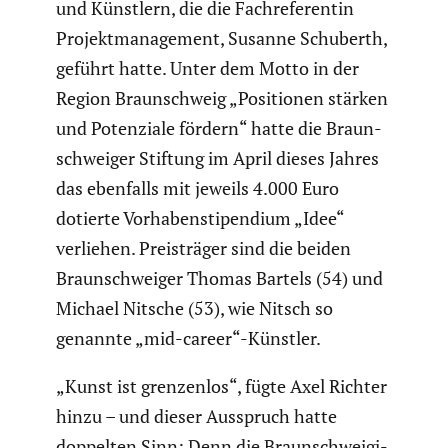
und Künstlern, die die Fachre­fe­rentin
Projekt­ma­nage­ment, Susanne Schuberth,
geführt hatte. Unter dem Motto in der
Region Braun­schweig „Positionen stärken
und Poten­ziale fördern“ hatte die Braun­
schweiger Stiftung im April dieses Jahres
das ebenfalls mit jeweils 4.000 Euro
dotierte Vorha­ben­sti­pen­dium „Idee“
verliehen. Preis­träger sind die beiden
Braun­schweiger Thomas Bartels (54) und
Michael Nitsche (53), wie Nitsch so
genannte „mid-career“-Künstler.
„Kunst ist grenzenlos“, fügte Axel Richter
hinzu – und dieser Ausspruch hatte
doppelten Sinn: Denn die Braun­schwei­gi­