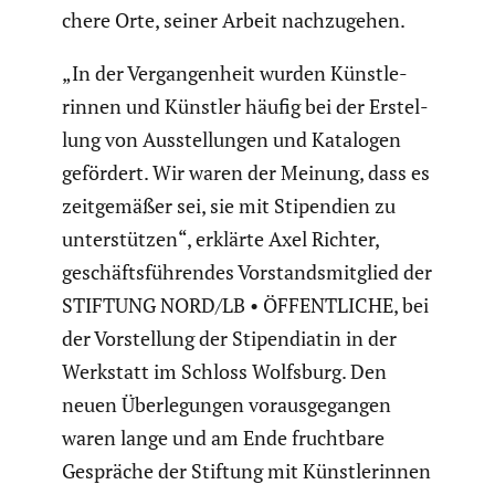
chere Orte, seiner Arbeit nachzu­gehen.
„In der Vergan­gen­heit wurden Künst­le­
rinnen und Künstler häufig bei der Erstel­
lung von Ausstel­lungen und Katalogen
gefördert. Wir waren der Meinung, dass es
zeitge­mäßer sei, sie mit Stipen­dien zu
unter­stützen“, erklärte Axel Richter,
geschäfts­füh­rendes Vorstands­mit­glied der
STIFTUNG NORD/LB • ÖFFENTLICHE, bei
der Vorstel­lung der Stipen­diatin in der
Werkstatt im Schloss Wolfsburg. Den
neuen Überle­gungen voraus­ge­gangen
waren lange und am Ende frucht­bare
Gespräche der Stiftung mit Künst­le­rinnen