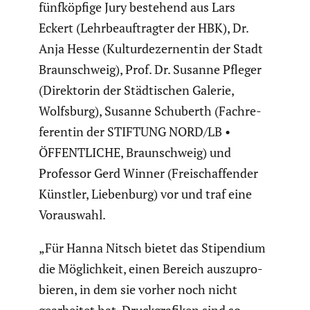
fünfköp­fige Jury bestehend aus Lars
Eckert (Lehrbe­auf­tragter der HBK), Dr.
Anja Hesse (Kultur­de­zer­nentin der Stadt
Braun­schweig), Prof. Dr. Susanne Pfleger
(Direk­torin der Städti­schen Galerie,
Wolfsburg), Susanne Schuberth (Fachre­
fe­rentin der STIFTUNG NORD/LB •
ÖFFENTLICHE, Braun­schweig) und
Professor Gerd Winner (Freischaf­fender
Künstler, Lieben­burg) vor und traf eine
Vorauswahl.
„Für Hanna Nitsch bietet das Stipen­dium
die Möglich­keit, einen Bereich auszu­pro­
bieren, in dem sie vorher noch nicht