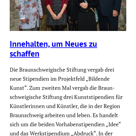
Innehalten, um Neues zu
schaffen
Die Braun­schwei­gi­sche Stiftung vergab drei
neue Stipen­dien im Projekt­feld „Bildende
Kunst“. Zum zweiten Mal vergab die Braun­
schwei­gi­sche Stiftung drei Kunst­sti­pen­dien für
Künst­le­rinnen und Künstler, die in der Region
Braun­schweig arbeiten und leben. Es handelt
sich um die beiden Vorha­ben­sti­pen­dien „Idee“
und das Werksti­pen­dium „Abdruck“. In der