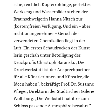
sche, reichlich Kupfer­roh­linge, perfektes
Werkzeug und Wasser­bäder stehen der
Braun­schwei­gerin Hanna Nitsch zur
(kosten)freien Verfügung. Und ein – aber
nicht unange­nehmer – Geruch der
verwen­deten Chemi­ka­lien liegt in der
Luft. Ein erstes Schau­dru­cken der Künst­
lerin geschah unter Betei­li­gung des
Druck­profis Christoph Baranski. „Die
Druck­werk­statt ist der Ansprech­partner
für alle Künst­le­rinnen und Künstler, die
Ideen haben“, bekräf­tigt Prof. Dr. Susanne
Pfleger, Direk­torin der Städti­schen Galerie
Wolfsburg. „Die Werkstatt hat ihre zum
Schloss passende Atmosphäre bewahrt.“