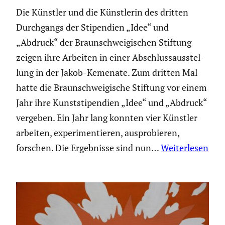
Die Künstler und die Künst­lerin des dritten
Durch­gangs der Stipen­dien „Idee“ und
„Abdruck“ der Braun­schwei­gi­schen Stiftung
zeigen ihre Arbeiten in einer Abschluss­aus­stel­
lung in der Jakob-Kemenate. Zum dritten Mal
hatte die Braun­schwei­gi­sche Stiftung vor einem
Jahr ihre Kunst­sti­pen­dien „Idee“ und „Abdruck“
vergeben. Ein Jahr lang konnten vier Künstler
arbeiten, experi­men­tieren, auspro­bieren,
forschen. Die Ergeb­nisse sind nun…
Weiterlesen