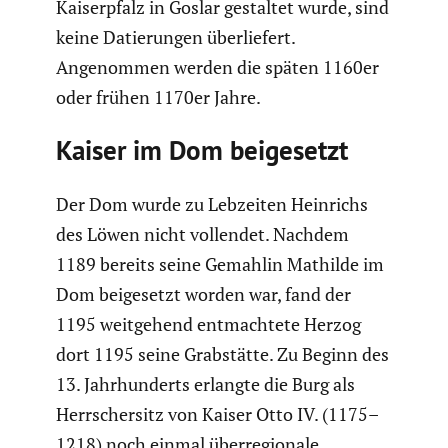
Kaiser­pfalz in Goslar gestaltet wurde, sind
keine Datie­rungen überlie­fert.
Angenommen werden die späten 1160er
oder frühen 1170er Jahre.
Kaiser im Dom beigesetzt
Der Dom wurde zu Lebzeiten Heinrichs
des Löwen nicht vollendet. Nachdem
1189 bereits seine Gemahlin Mathilde im
Dom beigesetzt worden war, fand der
1195 weitge­hend entmach­tete Herzog
dort 1195 seine Grabstätte. Zu Beginn des
13. Jahrhun­derts erlangte die Burg als
Herrscher­sitz von Kaiser Otto IV. (1175–
1218) noch einmal überre­gio­nale