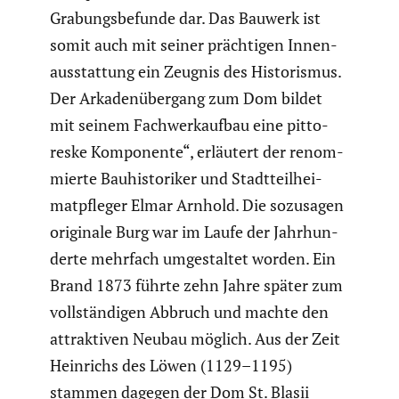
Grabungs­be­funde dar. Das Bauwerk ist
somit auch mit seiner präch­tigen Innen­
aus­stat­tung ein Zeugnis des Histo­rismus.
Der Arkaden­über­gang zum Dom bildet
mit seinem Fachwerk­aufbau eine pitto­
reske Kompo­nente“, erläutert der renom­
mierte Bauhis­to­riker und Stadt­teil­hei­
mat­pfleger Elmar Arnhold. Die sozusagen
originale Burg war im Laufe der Jahrhun­
derte mehrfach umgestaltet worden. Ein
Brand 1873 führte zehn Jahre später zum
vollstän­digen Abbruch und machte den
attrak­tiven Neubau möglich. Aus der Zeit
Heinrichs des Löwen (1129–1195)
stammen dagegen der Dom St. Blasii