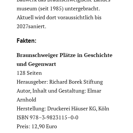
mu­seum (seit 1985) unter­ge­bracht.
Aktuell wird dort voraus­sicht­lich bis
2027saniert.
Fakten:
Braun­schweiger Plätze in Geschichte
und Gegenwart
128 Seiten
Heraus­geber: Richard Borek Stiftung
Autor, Inhalt und Gestal­tung: Elmar
Arnhold
Herstel­lung: Druckerei Häuser KG, Köln
ISBN 978–3‑9823115–0‑0
Preis: 12,90 Euro