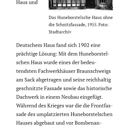
Haus und
Das Hunebors­tel­sche Haus ohne
die Schnitz­fas­sade, 1955. Foto:
Stadt­ar­chiv
Deutschem Haus fand sich 1902 eine
prächtige Lösung: Mit dem Hunebors­tel­
schen Haus wurde eines der bedeu­
tendsten Fachwerk­häuser Braun­schweigs
am Sack abgetragen und seine reich­haltig
geschnitzte Fassade sowie das histo­ri­sche
Dachwerk in einem Neubau eingefügt.
Während des Krieges war die die Front­fas­
sade des umplat­zierten Hunebors­tel­schen
Hauses abgebaut und vor Bomben­an­