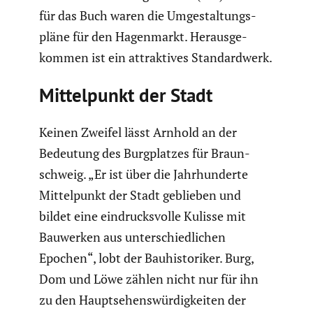
für das Buch waren die Umgestal­tungs­
pläne für den Hagen­markt. Heraus­ge­
kommen ist ein attrak­tives Standard­werk.
Mittel­punkt der Stadt
Keinen Zweifel lässt Arnhold an der
Bedeutung des Burgplatzes für Braun­
schweig. „Er ist über die Jahrhun­derte
Mittel­punkt der Stadt geblieben und
bildet eine eindrucks­volle Kulisse mit
Bauwerken aus unter­schied­li­chen
Epochen“, lobt der Bauhis­to­riker. Burg,
Dom und Löwe zählen nicht nur für ihn
zu den Haupt­se­hens­wür­dig­keiten der