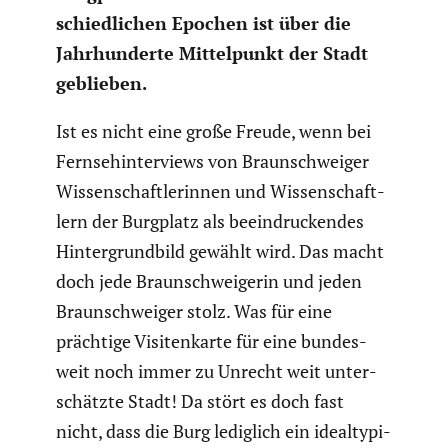
schied­li­chen Epochen ist über die
Jahrhun­derte Mittel­punkt der Stadt
geblieben.
Ist es nicht eine große Freude, wenn bei
Fernseh­in­ter­views von Braun­schweiger
Wissen­schaft­le­rinnen und Wissen­schaft­
lern der Burgplatz als beein­dru­ckendes
Hinter­grund­bild gewählt wird. Das macht
doch jede Braun­schwei­gerin und jeden
Braun­schweiger stolz.
Was für eine
prächtige Visiten­karte für eine bundes­
weit noch immer zu Unrecht weit unter­
schätzte Stadt! Da stört es doch fast
nicht, dass die Burg lediglich ein ideal­ty­pi­