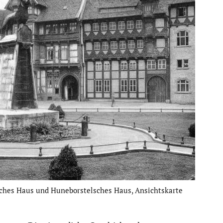
­sches Haus und Hunebors­tel­sches Haus, Ansichts­karte