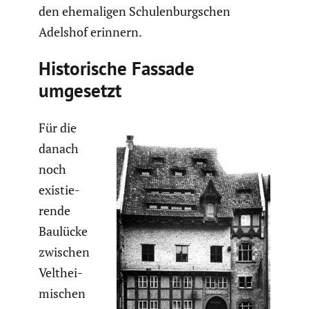
den ehema­ligen Schulen­burg­schen
Adelshof erinnern.
Histo­ri­sche Fassade
umgesetzt
Für die
danach
noch
existie­
rende
Baulücke
zwischen
Velthei­
mi­schen