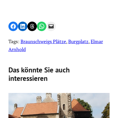
Share on Facebook
Share on LinkedIn
Share on Threads
Share on WhatsApp
Email this Page
Tags:
Braunschweigs Plätze
, 
Burgplatz
, 
Elmar
Arnhold
Das könnte Sie auch
interessieren