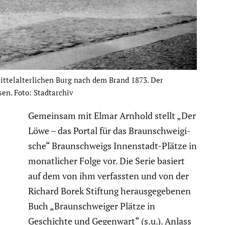
ttel­al­ter­li­chen Burg nach dem Brand 1873. Der
n. Foto: Stadt­ar­chiv
Gemeinsam mit Elmar Arnhold stellt „Der
Löwe – das Portal für das Braun­schwei­gi­
sche“ Braun­schweigs Innen­stadt-Plätze in
monat­li­cher Folge vor. Die Serie basiert
auf dem von ihm verfassten und von der
Richard Borek Stiftung heraus­ge­ge­benen
Buch „Braun­schweiger Plätze in
Geschichte und Gegenwart“ (s.u.). Anlass